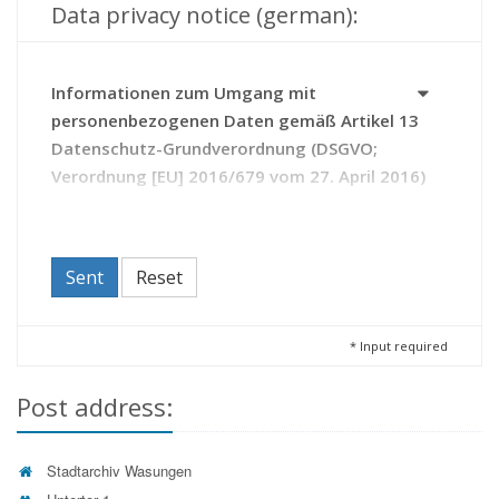
Data privacy notice (german):
Informationen zum Umgang mit
personenbezogenen Daten gemäß Artikel 13
Datenschutz-Grundverordnung (DSGVO;
Verordnung [EU] 2016/679 vom 27. April 2016)
Das Archiv erhebt Daten zu Ihrer Person auf Grundlage
des Thüringer Gesetzes über die Sicherung und Nutzung
von Archivgut (Thüringer Archivgesetz - ThürArchivG).
Sent
Reset
Durch die Kontaktaufnahme mit dem Archiv erteilen Sie
diesem die Einwilligung zur Verarbeitung Ihrer Daten.
Sie haben das Recht,
*
Input required
Ihre Einwilligung zur Verarbeitung Ihrer Daten
Post address:
jederzeit zu widerrufen (Artikel 21 DSGVO);
beim Archiv Auskunft zu den über Sie
gespeicherten Daten zu beantragen sowie bei
deren Unrichtigkeit eine Berichtigung oder bei
Stadtarchiv Wasungen
unzulässiger Speicherung die Löschung der Daten