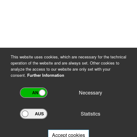
DSGVO Artikel 6 Absatz 1 Buchstaben c und e
Thüringer Gesetz über die Sicherung und Nutzung
von Archivgut (ThürArchivG), §§ 7 und 16
Archiv-Benutzungsordnung
This website uses cookies, which are necessary for the technical
operation of the website and are always set. Other cookies to
analyze the access to our website are only set with your
consent.
Further Information
Necessary
Statistics
Archivportal Thüringen
Do you want to participate in the archive portal with your archive?
We
will be happy to advise you.
Accept cookies