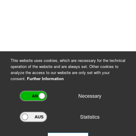
Rechtsgrundlagen für die Datenverarbeitung
DSGVO Artikel 6 Absatz 1 Buchstaben c und e
Thüringer Gesetz über die Sicherung und Nutzung
von Archivgut (ThürArchivG), §§ 7 und 16
Archiv-Benutzungsordnung
This website uses cookies, which are necessary for the technical
operation of the website and are always set. Other cookies to
analyze the access to our website are only set with your
consent.
Further Information
Necessary
Statistics
Archivportal Thüringen
Do you want to participate in the archive portal with your archive?
We
will be happy to advise you.