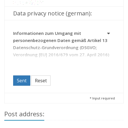
Data privacy notice (german):
Informationen zum Umgang mit
personenbezogenen Daten gemäß Artikel 13
Datenschutz-Grundverordnung (DSGVO;
Verordnung [EU] 2016/679 vom 27. April 2016)
Das Archiv erhebt Daten zu Ihrer Person auf Grundlage
des Thüringer Gesetzes über die Sicherung und Nutzung
von Archivgut (Thüringer Archivgesetz - ThürArchivG).
Sent
Reset
Durch die Kontaktaufnahme mit dem Archiv erteilen Sie
diesem die Einwilligung zur Verarbeitung Ihrer Daten.
Sie haben das Recht,
*
Input required
Ihre Einwilligung zur Verarbeitung Ihrer Daten
Post address:
jederzeit zu widerrufen (Artikel 21 DSGVO);
beim Archiv Auskunft zu den über Sie
gespeicherten Daten zu beantragen sowie bei