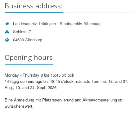
auf Einschränkung der Verarbeitung (Artikel 18
Business address:
DSGVO);
auf Datenübertragbarkeit (Artikel 20 DSGVO);
sich ggf. beim Thüringer Landesbeauftragten für
Landesarchiv Thüringen - Staatsarchiv Altenburg
den Datenschutz und die Informationsfreiheit zu
Schloss 7
beschweren (Artikel 13 Absatz 2 Buchstabe d
04600 Altenburg
DSGVO).
Pflichtinformationen nach Artikel 13 DSGVO:
Opening hours
Datenverarbeiter
Landesarchiv Thüringen
Leiter: Thomas Wagner
Monday - Thursday 8 bis 15:45 o'clock
Stv. Leiter: Lutz Schilling
14-tägig donnerstags bis 18:45 o'clock, nächste Termine: 13. and 27.
Postanschrift: Landesarchiv Thüringen, Postfach 27 26,
Aug., 10. and 24. Sept. 2026.
99408 Weimar,
Tel.
+49 (361) 57-3421101
, E-Mail:
Eine Anmeldung mit Platzreservierung and Aktenvorbestellung ist
poststelle@la.thueringen.de
wünschenswert.
Datenschutzbeauftragter
Postanschrift: Landesarchiv Thüringen, Postfach 27 26,
99408 Weimar,
Tel.
+49 (361) 57-3421101
, E-Mail: