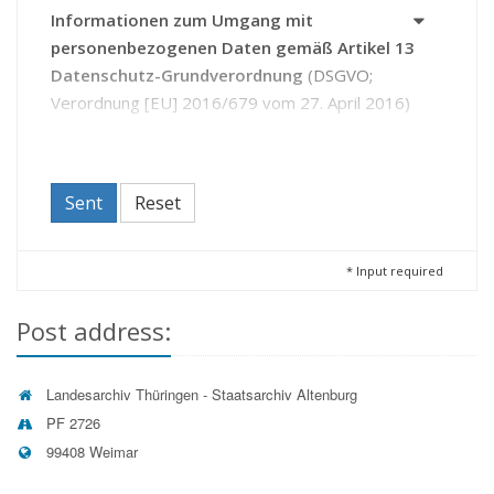
Informationen zum Umgang mit
personenbezogenen Daten gemäß Artikel 13
Datenschutz-Grundverordnung
(DSGVO;
Verordnung [EU] 2016/679 vom 27. April 2016)
Datenschutzhinweise im Zusammenhang mit der
Benutzung von Archivgut oder sonstigen Anfragen
Mit dem Antrag auf Benutzungsgenehmigung und / oder
Sent
Reset
durch die Kontaktaufnahme mit dem Landesarchiv
Thüringen erteilen Sie diesem die Einwilligung zur
Verarbeitung Ihrer Daten.
*
Input required
Sie haben das Recht:
Post address:
Ihre Einwilligung zur Verarbeitung Ihrer Daten
jederzeit zu widerrufen (Artikel 21 DSGVO und (bei
freiwilligen Angaben) Artikel 7 Absatz 3 DSGVO);
beim Landesarchiv Thüringen Auskunft zu den über
Landesarchiv Thüringen - Staatsarchiv Altenburg
Sie gespeicherten Daten zu beantragen sowie bei
PF 2726
deren Unrichtigkeit eine Berichtigung oder bei
99408 Weimar
unzulässiger Speicherung die Löschung der Daten
zu fordern (Artikel 15 bis 17 DSGVO);