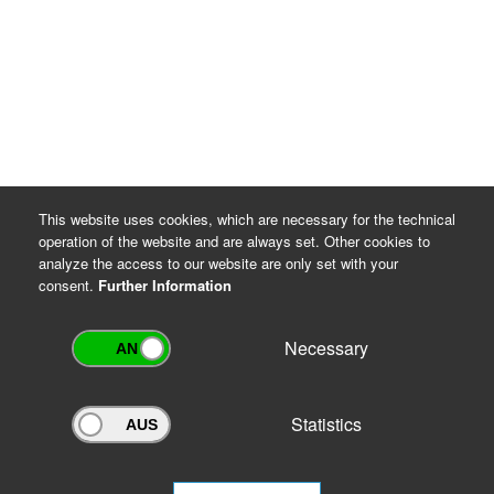
Rechtsgrundlagen für die Datenverarbeitung
DSGVO Artikel 6 Absatz 1 Buchstaben c und e
Thüringer Gesetz über die Sicherung und Nutzung
von Archivgut (ThürArchivG), §§ 7 und 16
Archiv-Benutzungsordnung
This website uses cookies, which are necessary for the technical
operation of the website and are always set. Other cookies to
analyze the access to our website are only set with your
consent.
Further Information
Necessary
Statistics
Archivportal Thüringen
Do you want to participate in the archive portal with your archive?
We
will be happy to advise you.