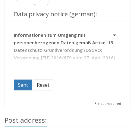
Data privacy notice (german):
Informationen zum Umgang mit
personenbezogenen Daten gemäß Artikel 13
Datenschutz-Grundverordnung (DSGVO;
Verordnung [EU] 2016/679 vom 27. April 2016)
Das Archiv erhebt Daten zu Ihrer Person auf Grundlage
des Thüringer Gesetzes über die Sicherung und Nutzung
von Archivgut (Thüringer Archivgesetz - ThürArchivG).
Sent
Reset
Durch die Kontaktaufnahme mit dem Archiv erteilen Sie
diesem die Einwilligung zur Verarbeitung Ihrer Daten.
Sie haben das Recht,
*
Input required
Ihre Einwilligung zur Verarbeitung Ihrer Daten
Post address:
jederzeit zu widerrufen (Artikel 21 DSGVO);
beim Archiv Auskunft zu den über Sie
gespeicherten Daten zu beantragen sowie bei