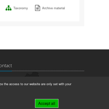
Taxonomy
Archive material
ontact
ndesarchiv Thüringen
ze the access to our website are only set with your
rstallstr. 2
423 Weimar
Accept all