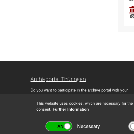
Archivportal Thüringen
Do you want to participate in the archive portal with your
archive?
We
will be happy to advise you.
This website uses cookies, which are necessary for the 
consent.
Further Information
Necessary