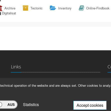
Archive
Tectonic
Inventory
Online-Findbook
Digitalisat
Links
C
La
IMPRINT
technical operation of the website and are always set. Other cookies to analy
Ma
HELP
99
Statistics
Accept cookies