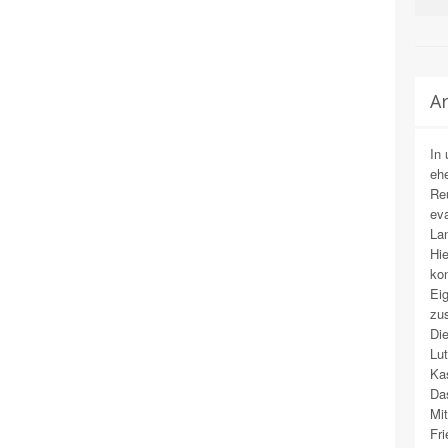
Ar
In
eh
Reu
eva
Lan
Hi
kon
Eig
zus
Die
Lut
Kas
Das
Mit
Fri