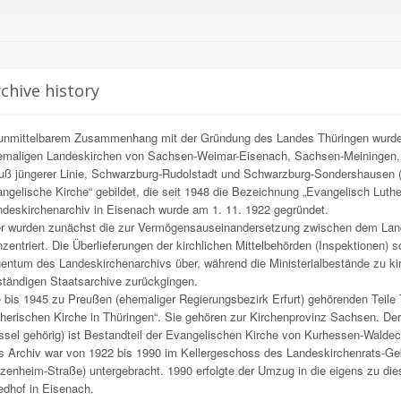
chive history
 unmittelbarem Zusammenhang mit der Gründung des Landes Thüringen wurd
emaligen Landeskirchen von Sachsen-Weimar-Eisenach, Sachsen-Meiningen, 
ß jüngerer Linie, Schwarzburg-Rudolstadt und Schwarzburg-Sondershausen (ab
ngelische Kirche“ gebildet, die seit 1948 die Bezeichnung „Evangelisch Luthe
deskirchenarchiv in Eisenach wurde am 1. 11. 1922 gegründet.
er wurden zunächst die zur Vermögensauseinandersetzung zwischen dem Land
zentriert. Die Überlieferungen der kirchlichen Mittelbehörden (Inspektionen) 
entum des Landeskirchenarchivs über, während die Ministerialbestände zu k
tändigen Staatsarchive zurückgingen.
 bis 1945 zu Preußen (ehemaliger Regierungsbezirk Erfurt) gehörenden Teile 
herischen Kirche in Thüringen“. Sie gehören zur Kirchenprovinz Sachsen. De
sel gehörig) ist Bestandteil der Evangelischen Kirche von Kurhessen-Waldec
 Archiv war von 1922 bis 1990 im Kellergeschoss des Landeskirchenrats-Ge
zenheim-Straße) untergebracht. 1990 erfolgte der Umzug in die eigens zu 
edhof in Eisenach.