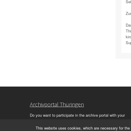
Sei
Zus
Das
Thü
kir
Sup
Archivportal Thüringen
Do you want to participate in the archive portal with your
archive?
We
will be happy to advise you.
This website uses cookies, which are necessary for the 