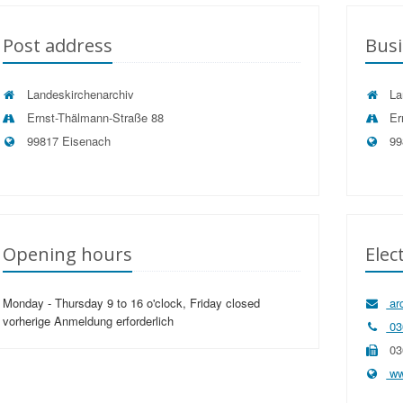
Post address
Busi
Landeskirchenarchiv
La
Ernst-Thälmann-Straße 88
Er
99817 Eisenach
99
Opening hours
Elec
Monday - Thursday 9 to 16 o'clock, Friday closed
ar
vorherige Anmeldung erforderlich
03
03
ww