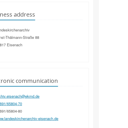
ness address
ndeskirchenarchiv
nst-Thälmann-Straße 88
817
Eisenach
tronic communication
chiv.eisenach@ekmd.de
691/65804-70
691/65804-80
w.landeskirchenarchiv-eisenach.de