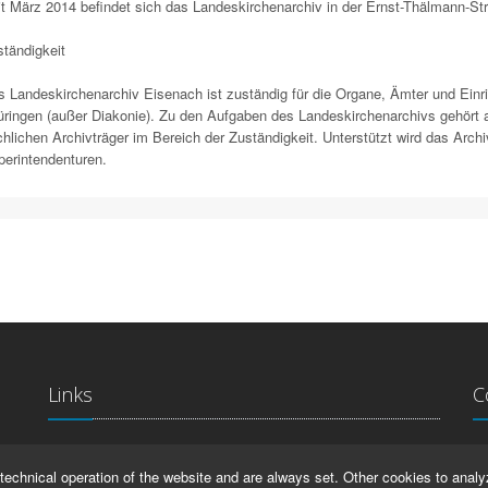
t März 2014 befindet sich das Landeskirchenarchiv in der Ernst-Thälmann-Str
tändigkeit
 Landeskirchenarchiv Eisenach ist zuständig für die Organe, Ämter und Einri
ringen (außer Diakonie). Zu den Aufgaben des Landeskirchenarchivs gehört au
chlichen Archivträger im Bereich der Zuständigkeit. Unterstützt wird das Arch
erintendenturen.
Links
C
La
IMPRINT
technical operation of the website and are always set. Other cookies to analy
Ma