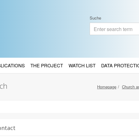
Suche
BLICATIONS
THE PROJECT
WATCH LIST
DATA PROTECTI
ach
Homepage
Church ar
ontact