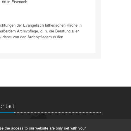
. 88 in Eisenach.
chtungen der Evangelisch lutherischen Kirche in
ßerdem Archivpflege, d. h. die Beratung aller
iv dabei von den Archivpflegern in den
ontact
ndesarchiv Thüringen
ze the access to our website are only set with your
rstallstr. 2