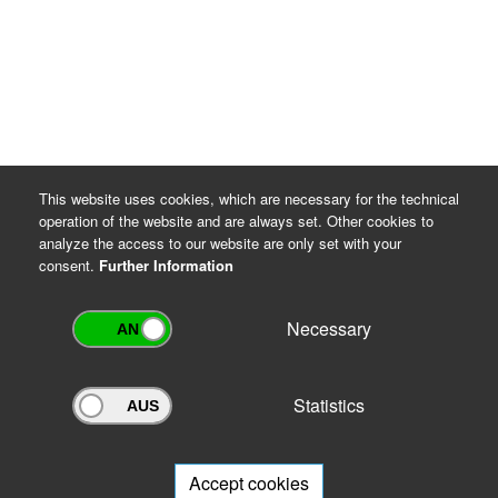
Rechtsgrundlagen für die Datenverarbeitung
DSGVO Artikel 6 Absatz 1 Buchstaben c und e
Thüringer Gesetz über die Sicherung und Nutzung
von Archivgut (ThürArchivG), §§ 7 und 16
Archiv-Benutzungsordnung
This website uses cookies, which are necessary for the technical
operation of the website and are always set. Other cookies to
analyze the access to our website are only set with your
consent.
Further Information
Necessary
Statistics
Archivportal Thüringen
Do you want to participate in the archive portal with your archive?
We
will be happy to advise you.
Accept cookies