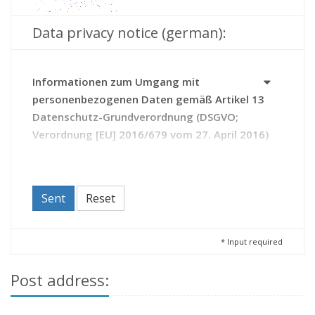
Data privacy notice (german):
Informationen zum Umgang mit
personenbezogenen Daten gemäß Artikel 13
Datenschutz-Grundverordnung (DSGVO;
Verordnung [EU] 2016/679 vom 27. April 2016)
Das Archiv erhebt Daten zu Ihrer Person auf Grundlage
des Thüringer Gesetzes über die Sicherung und Nutzung
von Archivgut (Thüringer Archivgesetz - ThürArchivG).
Sent
Reset
Durch die Kontaktaufnahme mit dem Archiv erteilen Sie
diesem die Einwilligung zur Verarbeitung Ihrer Daten.
Sie haben das Recht,
*
Input required
Ihre Einwilligung zur Verarbeitung Ihrer Daten
Post address:
jederzeit zu widerrufen (Artikel 21 DSGVO);
beim Archiv Auskunft zu den über Sie
gespeicherten Daten zu beantragen sowie bei