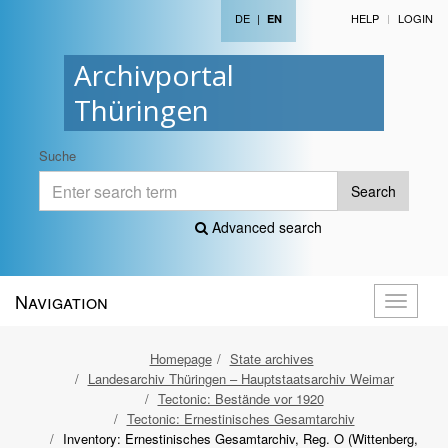
DE
|
HELP
LOGIN
EN
Archivportal
Thüringen
Suche
Search
Advanced search
Navigation
Toggle
navigati
Homepage
State archives
Landesarchiv Thüringen – Hauptstaatsarchiv Weimar
Tectonic: Bestände vor 1920
Tectonic: Ernestinisches Gesamtarchiv
Inventory: Ernestinisches Gesamtarchiv, Reg. O (Wittenberg,