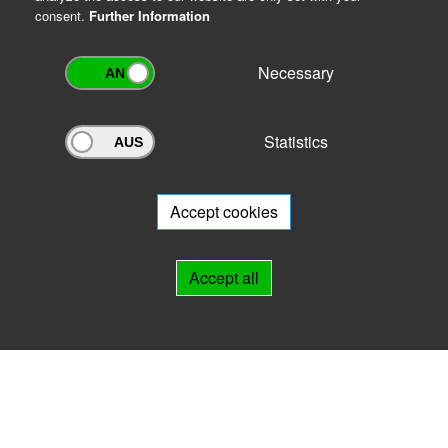
consent.
Further Information
Necessary
Statistics
Archivportal Thüringen
Do you want to participate in the archive portal with your archive?
We
will be happy to advise you.
Accept cookies
Links
Accept all
IMPRINT
HELP
Contact