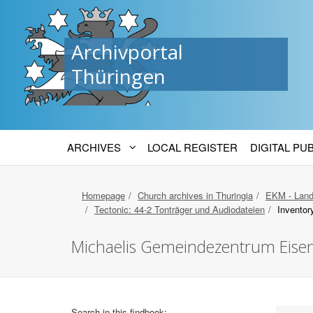
Archivportal
Thüringen
ARCHIVES
LOCAL REGISTER
DIGITAL PU
Homepage
Church archives in Thuringia
EKM - Land
Tectonic: 44-2 Tonträger und Audiodateien
Inventor
Michaelis Gemeindezentrum Eise
Search in this findbook: