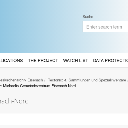
Suche
BLICATIONS
THE PROJECT
WATCH LIST
DATA PROTECTI
eskirchenarchiv Eisenach
Tectonic: 4. Sammlungen und Spezialinventare
y: Michaelis Gemeindezentrum Eisenach-Nord
nach-Nord