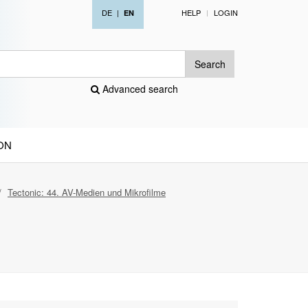
DE
|
HELP
LOGIN
EN
Search
Advanced search
ON
Tectonic: 44. AV-Medien und Mikrofilme