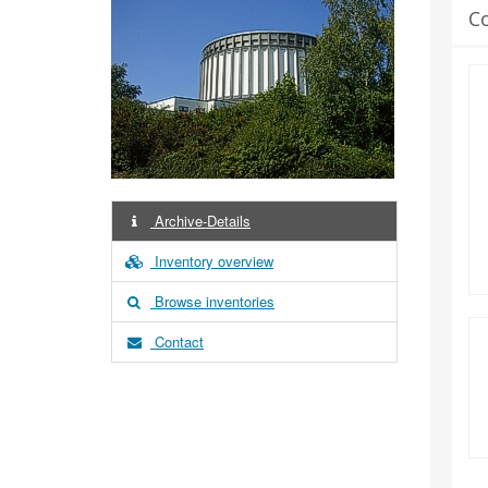
C
Archive-Details
Inventory overview
Browse inventories
Contact