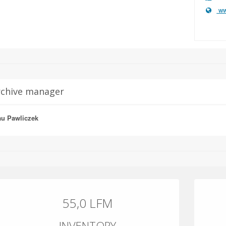
ww
rchive manager
au Pawliczek
55,0 LFM
INVENTORY