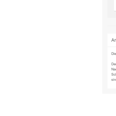
Ar
Di
Der
Nac
Sch
sin