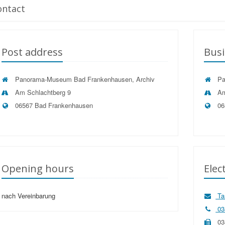
ontact
Post address
Busi
Panorama-Museum Bad Frankenhausen, Archiv
Pa
Am Schlachtberg 9
Am
06567 Bad Frankenhausen
06
Opening hours
Elec
nach Vereinbarung
Ta
03
03