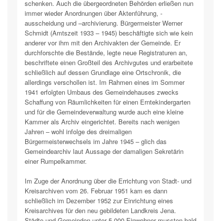
schenken. Auch die übergeordneten Behörden erließen nun
immer wieder Anordnungen über Aktenführung, -
ausscheidung und –archivierung. Bürgermeister Werner
Schmidt (Amtszeit 1933 – 1945) beschäftigte sich wie kein
anderer vor ihm mit den Archivakten der Gemeinde. Er
durchforschte die Bestände, legte neue Registraturen an,
beschriftete einen Großteil des Archivgutes und erarbeitete
schließlich auf dessen Grundlage eine Ortschronik, die
allerdings verschollen ist. Im Rahmen eines im Sommer
1941 erfolgten Umbaus des Gemeindehauses zwecks
Schaffung von Räumlichkeiten für einen Erntekindergarten
und für die Gemeindeverwaltung wurde auch eine kleine
Kammer als Archiv eingerichtet. Bereits nach wenigen
Jahren – wohl infolge des dreimaligen
Bürgermeisterwechsels im Jahre 1945 – glich das
Gemeindearchiv laut Aussage der damaligen Sekretärin
einer Rumpelkammer.
Im Zuge der Anordnung über die Errichtung von Stadt- und
Kreisarchiven vom 26. Februar 1951 kam es dann
schließlich im Dezember 1952 zur Einrichtung eines
Kreisarchives für den neu gebildeten Landkreis Jena.
Städte und Gemeinden unter 5 000 Einwohner mussten bald