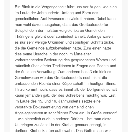
Ein Blick in die Vergangenheit führt uns vor Augen, wie sich
im Laufe der Jahrhunderte Umfang und Form des
gemeindlichen Archivwesens entwickelt haben. Dabei kann
man wohl davon ausgehen, dass das Großeutersdorfer
Beispiel dem der meisten vergleichbaren Gemeinden
Thüringens gleicht oder zumindest ähnelt. Anfangs waren
es nur sehr wenige Urkunden und sonstigen Schriftstücke,
die die Gemeinde aufzubewahren hatte. Zum einen hatte
dies seine Ursache in der noch im Mittelalter
vorherrschenden Bedeutung des gesprochenen Wortes und
mündlich überlieferter Traditionen in Fragen des Rechts und
der örtlichen Verwaltung. Zum anderen besaß ein kleines
Gemeinwesen wie das Großeutersdorfs noch nicht die
umfassenden Rechte einer Körperschaft im heutigen Sinne.
Hinzu kommt noch, dass es innerhalb der Dorfgemeinschaft
kaum jemanden gab, der des Schreibens mächtig war. Erst
im Laufe des 15. und 16. Jahrhunderts setzte eine
verstärkte Dokumentierung von gemeindlichen
Angelegenheiten in schriftlicher Form ein. In Großeutersdorf
– wie sicherlich auch in anderen Dörfern – hat man diese
Unterlagen zunächst in der Kirche, genauer gesagt, im
dortigen Kirchenkasten aufbewahrt. Das Gotteshaus war