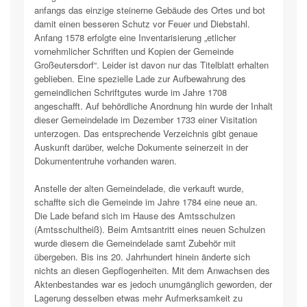
anfangs das einzige steinerne Gebäude des Ortes und bot
damit einen besseren Schutz vor Feuer und Diebstahl.
Anfang 1578 erfolgte eine Inventarisierung „etlicher
vornehmlicher Schriften und Kopien der Gemeinde
Großeutersdorf“. Leider ist davon nur das Titelblatt erhalten
geblieben. Eine spezielle Lade zur Aufbewahrung des
gemeindlichen Schriftgutes wurde im Jahre 1708
angeschafft. Auf behördliche Anordnung hin wurde der Inhalt
dieser Gemeindelade im Dezember 1733 einer Visitation
unterzogen. Das entsprechende Verzeichnis gibt genaue
Auskunft darüber, welche Dokumente seinerzeit in der
Dokumententruhe vorhanden waren.
Anstelle der alten Gemeindelade, die verkauft wurde,
schaffte sich die Gemeinde im Jahre 1784 eine neue an.
Die Lade befand sich im Hause des Amtsschulzen
(Amtsschultheiß). Beim Amtsantritt eines neuen Schulzen
wurde diesem die Gemeindelade samt Zubehör mit
übergeben. Bis ins 20. Jahrhundert hinein änderte sich
nichts an diesen Gepflogenheiten. Mit dem Anwachsen des
Aktenbestandes war es jedoch unumgänglich geworden, der
Lagerung desselben etwas mehr Aufmerksamkeit zu