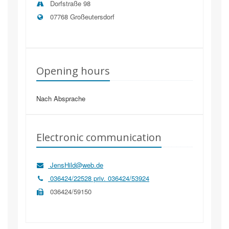
Dorfstraße 98
07768
Großeutersdorf
Opening hours
Nach Absprache
Electronic communication
JensHild@web.de
036424/22528 priv. 036424/53924
036424/59150