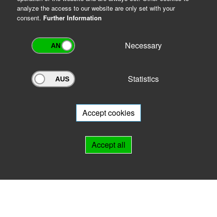
analyze the access to our website are only set with your
consent.
Further Information
Necessary
Statistics
Archivportal Thüringen
Do you want to participate in the archive portal with your archive?
We
will be happy to advise you.
Accept cookies
Links
Accept all
IMPRINT
HELP