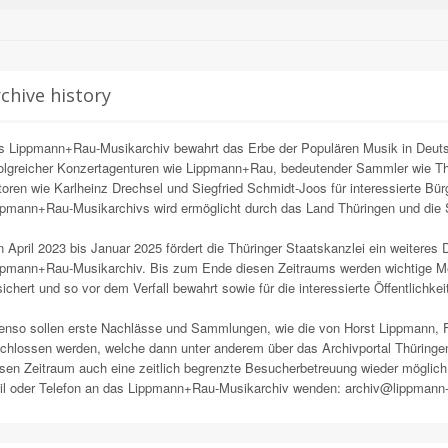
chive history
 Lippmann+Rau-Musikarchiv bewahrt das Erbe der Populären Musik in Deutsch
olgreicher Konzertagenturen wie Lippmann+Rau, bedeutender Sammler wie Th
oren wie Karlheinz Drechsel und Siegfried Schmidt-Joos für interessierte Bürg
ppmann+Rau-Musikarchivs wird ermöglicht durch das Land Thüringen und die 
 April 2023 bis Januar 2025 fördert die Thüringer Staatskanzlei ein weiteres 
pmann+Rau-Musikarchiv. Bis zum Ende diesen Zeitraums werden wichtige Medi
ichert und so vor dem Verfall bewahrt sowie für die interessierte Öffentlichke
nso sollen erste Nachlässe und Sammlungen, wie die von Horst Lippmann, F
chlossen werden, welche dann unter anderem über das Archivportal Thüringen
sen Zeitraum auch eine zeitlich begrenzte Besucherbetreuung wieder möglich.
il oder Telefon an das Lippmann+Rau-Musikarchiv wenden: archiv@lippmann-r