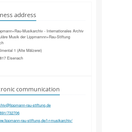
ness address
pmann+Rau-Musikarchiv - Internationales Archiv
puläre Musik der Lippmamnn+Rau-Stiftung
ch
mental 1 (Alte Mälzerei)
817
Eisenach
tronic communication
hiv@lippmann-rau-stiftung.de
691/732706
.lippmann-rau-stiftung.de/l-r-musikarchiv/