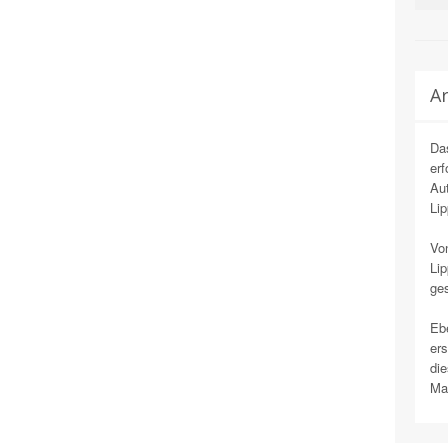
Ar
Das
erf
Aut
Li
Von
Lip
ges
Ebe
ers
die
Ma