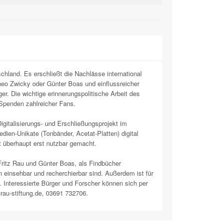
land. Es erschließt die Nachlässe international
eo Zwicky oder Günter Boas und einflussreicher
er. Die wichtige erinnerungspolitische Arbeit des
Spenden zahlreicher Fans.
Digitalisierungs- und Erschließungsprojekt im
en-Unikate (Tonbänder, Acetat-Platten) digital
it überhaupt erst nutzbar gemacht.
ritz Rau und Günter Boas, als Findbücher
 einsehbar und recherchierbar sind. Außerdem ist für
 Interessierte Bürger und Forscher können sich per
au-stiftung.de, 03691 732706.