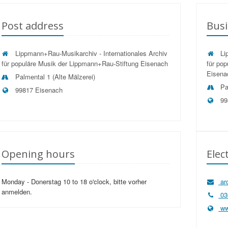
Post address
Busi
Lippmann+Rau-Musikarchiv - Internationales Archiv
Lip
für populäre Musik der Lippmann+Rau-Stiftung Eisenach
für po
Eisena
Palmental 1 (Alte Mälzerei)
Pal
99817 Eisenach
99
Opening hours
Elec
Monday - Donerstag 10 to 18 o'clock, bitte vorher
arc
anmelden.
03
www