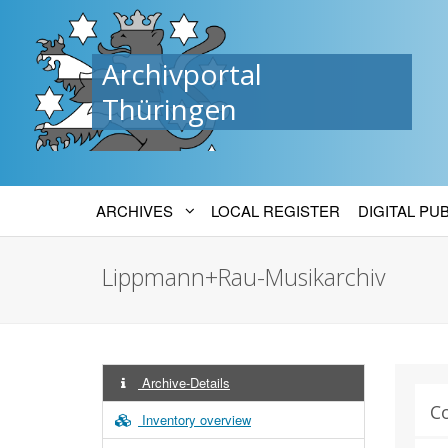
Archivportal
Thüringen
ARCHIVES
LOCAL REGISTER
DIGITAL PU
Lippmann+Rau-Musikarchiv
Archive-Details
C
Inventory overview