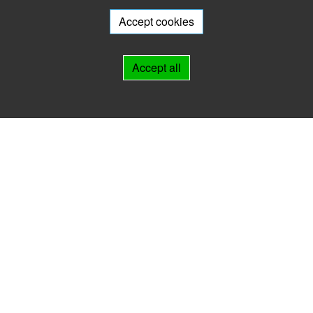
Do you want to participate in the archive portal with your archive?
We
will be happy to advise you.
Accept cookies
Links
Accept all
IMPRINT
HELP
Contact
Landesarchiv Thüringen
Marstallstr. 2
99423 Weimar