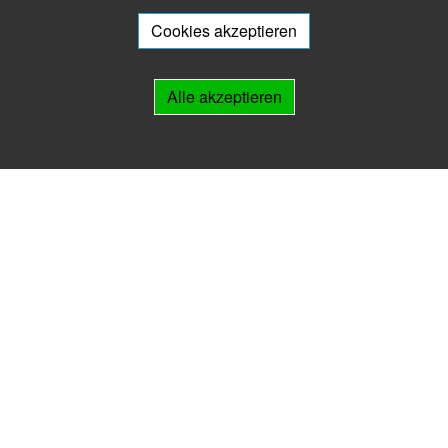
Sie wollen mit Ihrem Archiv am Archivportal teilnehmen? Gern stehen
wir
Ihnen beratend zur Seite.
Cookies akzeptieren
Links
Alle akzeptieren
IMPRESSUM
HILFE
Kontakt
Landesarchiv Thüringen
Marstallstr. 2
99423 Weimar