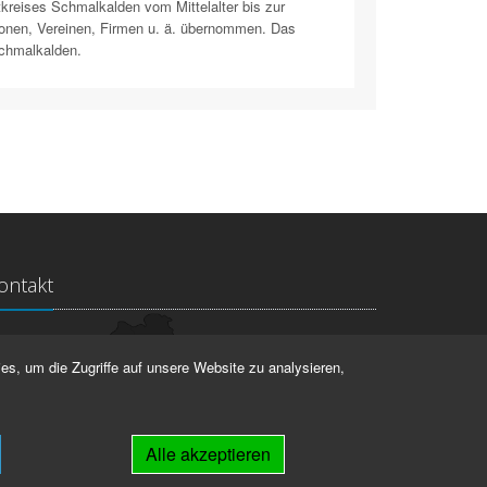
reises Schmalkalden vom Mittelalter bis zur
onen, Vereinen, Firmen u. ä. übernommen. Das
Schmalkalden.
ontakt
ndesarchiv Thüringen
es, um die Zugriffe auf unsere Website zu analysieren,
rstallstr. 2
423 Weimar
Alle akzeptieren