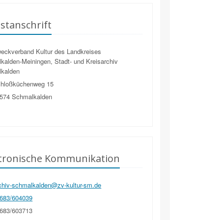
stanschrift
eckverband Kultur des Landkreises
kalden-Meiningen, Stadt- und Kreisarchiv
kalden
hloßküchenweg 15
574
Schmalkalden
ktronische Kommunikation
chiv-schmalkalden@zv-kultur-sm.de
683/604039
683/603713