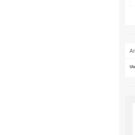
Ar
Ut