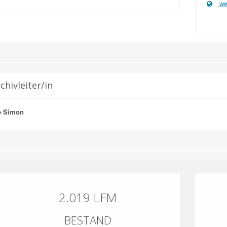
ww
chivleiter/in
e Simon
2.019 LFM
BESTAND