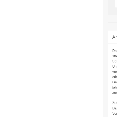
Ar
Das
184
Sch
Un
ver
erh
Ge
ja
zur
Zus
Das
Vor