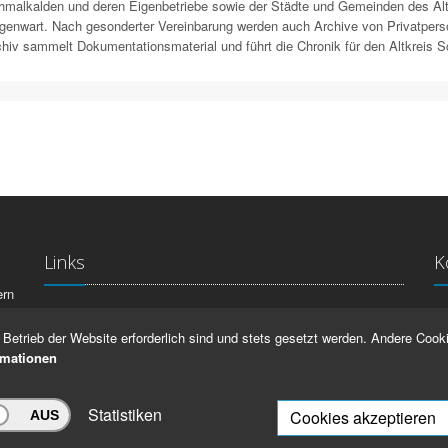
malkalden und deren Eigenbetriebe sowie der Städte und Gemeinden des Altk
genwart. Nach gesonderter Vereinbarung werden auch Archive von Privatpers
hiv sammelt Dokumentationsmaterial und führt die Chronik für den Altkreis 
Links
K
ern
La
IMPRESSUM
Betrieb der Website erforderlich sind und stets gesetzt werden. Andere Cooki
Ma
HILFE
rmationen
99
Statistiken
Cookies akzeptieren