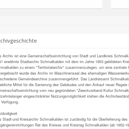
chivgeschichte
 Archiv ist eine Gemeinschaftseinrichtung von Stadt und Landkreis Schmalk
1 erwähnte Stadtarchiv Schmalkalden mit dem im Jahre 1953 gebildeten Krei
malkalden zu einem "Territorialarchiv" zusammenzulegen, um eine zentrale h
tergebracht wurde das Archiv im Maschinensaal des ehemaligen Wasserwerk
schiedene Gemeindearchive zusammengeführt. Das Landratsamt Schmalkalden 
ebliche Mittel für die Sanierung des Gebäudes und den Ankauf neuer Regale
meinschaftseinrichtung vom neu gegründeten "Zweckverband Kultur Schma
hrzehntelanger eingeschränkter Nutzungsmöglichkeit stehen die Archivbestä
 Verfügung.
tändigkeit
 Stadt-und Kreisarchiv Schmalkalden ist zuständig für die Überlieferung des
gängereinrichtungen Rat des Kreises und Kreistag Schmalkalden (ab 1952-199