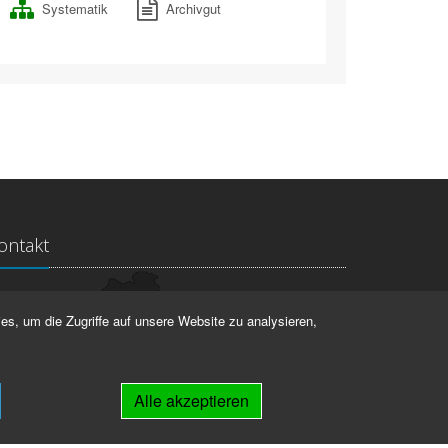
Systematik
Archivgut
ontakt
ndesarchiv Thüringen
es, um die Zugriffe auf unsere Website zu analysieren,
rstallstr. 2
423 Weimar
Alle akzeptieren