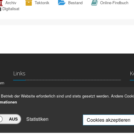
Archiv
Tektonik
Bestand
Online-Findbuch
Digitalisat
Links
K
ern
La
IMPRESSUM
Betrieb der Website erforderlich sind und stets gesetzt werden. Andere Cooki
Ma
HILFE
rmationen
99
Statistiken
Cookies akzeptieren