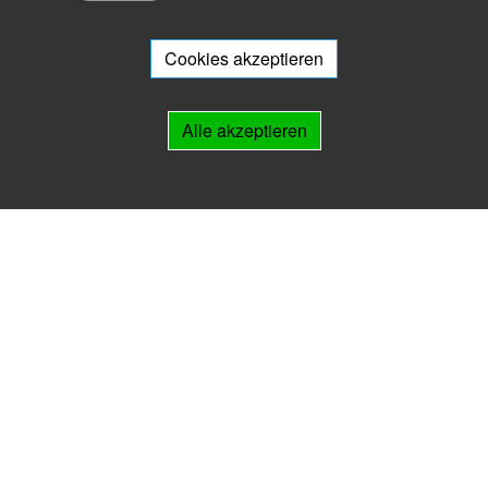
Sie wollen mit Ihrem Archiv am Archivportal teilnehmen? Gern stehen
wir
Ihnen beratend zur Seite.
Cookies akzeptieren
Links
Alle akzeptieren
IMPRESSUM
HILFE
Kontakt
Landesarchiv Thüringen
Marstallstr. 2
99423 Weimar