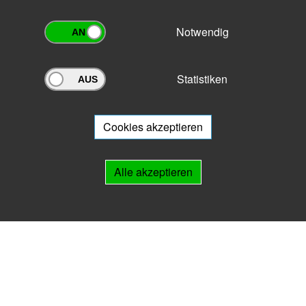
Notwendig
Statistiken
Archivportal Thüringen
Sie wollen mit Ihrem Archiv am Archivportal teilnehmen? Gern stehen
wir
Ihnen beratend zur Seite.
Cookies akzeptieren
Links
Alle akzeptieren
IMPRESSUM
HILFE
Kontakt