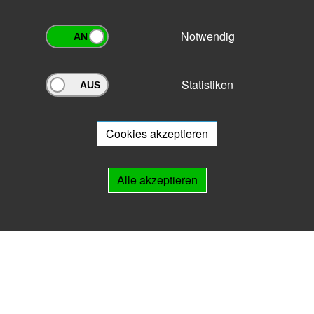
Notwendig
Statistiken
Archivportal Thüringen
Sie wollen mit Ihrem Archiv am Archivportal teilnehmen? Gern stehen
wir
Ihnen beratend zur Seite.
Cookies akzeptieren
Links
Alle akzeptieren
IMPRESSUM
HILFE
Kontakt