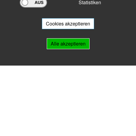
Statistiken
Archivportal Thüringen
Sie wollen mit Ihrem Archiv am Archivportal teilnehmen? Gern stehen
wir
Ihnen beratend zur Seite.
Cookies akzeptieren
Links
Alle akzeptieren
IMPRESSUM
HILFE
Kontakt
Landesarchiv Thüringen
Marstallstr. 2
99423 Weimar