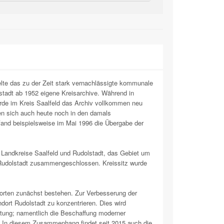
lte das zu der Zeit stark vernachlässigte kommunale
stadt ab 1952 eigene Kreisarchive. Während in
urde im Kreis Saalfeld das Archiv vollkommen neu
den sich auch heute noch in den damals
o fand beispielsweise im Mai 1996 die Übergabe der
 Landkreise Saalfeld und Rudolstadt, das Gebiet um
-Rudolstadt zusammengeschlossen. Kreissitz wurde
orten zunächst bestehen. Zur Verbesserung der
dort Rudolstadt zu konzentrieren. Dies wird
chtung; namentlich die Beschaffung moderner
. In diesem Zusammenhang findet seit 2015 auch die