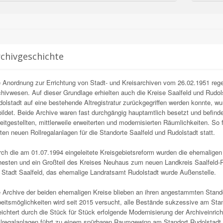
chivgeschichte
 Anordnung zur Errichtung von Stadt- und Kreisarchiven vom 26.02.1951 rege
hivwesen. Auf dieser Grundlage erhielten auch die Kreise Saalfeld und Rudol
olstadt auf eine bestehende Altregistratur zurückgegriffen werden konnte, w
ildet. Beide Archive waren fast durchgängig hauptamtlich besetzt und befin
eitgestellten, mittlerweile erweiterten und modernisierten Räumlichkeiten. S
ten neuen Rollregalanlagen für die Standorte Saalfeld und Rudolstadt statt.
ch die am 01.07.1994 eingeleitete Kreisgebietsreform wurden die ehemaligen
hesten und ein Großteil des Kreises Neuhaus zum neuen Landkreis Saalfeld
 Stadt Saalfeld, das ehemalige Landratsamt Rudolstadt wurde Außenstelle.
 Archive der beiden ehemaligen Kreise blieben an ihren angestammten Stand
eitsmöglichkeiten wird seit 2015 versucht, alle Bestände sukzessive am Stan
eichtert durch die Stück für Stück erfolgende Modernisierung der Archiveinri
lregalanlagen führt zu einem spürbaren Raumgewinn am Standort Rudolstadt