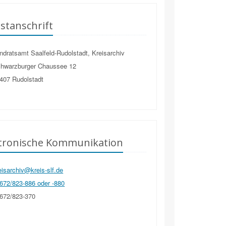
stanschrift
dratsamt Saalfeld-Rudolstadt, Kreisarchiv
hwarzburger Chaussee 12
407
Rudolstadt
ktronische Kommunikation
isarchiv@kreis-slf.de
672/823-886 oder -880
672/823-370