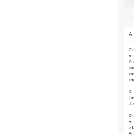
Ar
Die
Arc
Rud
geb
ber
ers
Dur
Le
die
Die
Arb
erl
Rol