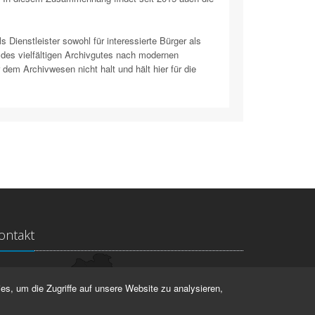
 Dienstleister sowohl für interessierte Bürger als
des vielfältigen Archivgutes nach modernen
 dem Archivwesen nicht halt und hält hier für die
ontakt
ndesarchiv Thüringen
es, um die Zugriffe auf unsere Website zu analysieren,
rstallstr. 2
423 Weimar