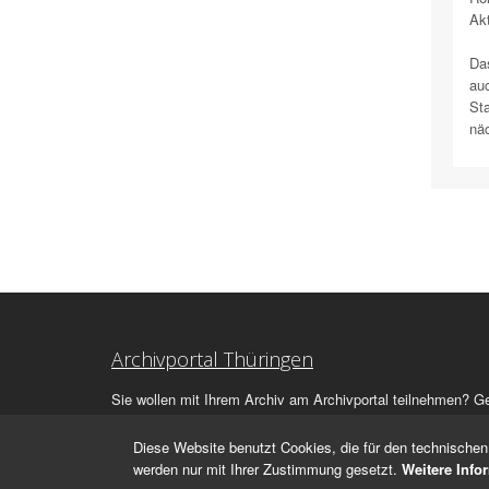
Akt
Das
auc
Sta
näc
Archivportal Thüringen
Sie wollen mit Ihrem Archiv am Archivportal teilnehmen? G
stehen
wir
Ihnen beratend zur Seite.
Diese Website benutzt Cookies, die für den technischen 
werden nur mit Ihrer Zustimmung gesetzt.
Weitere Info