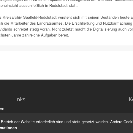
eneinsicht ausschließlich in Rudolstadt statt.
 Kreisarchiv Saalfeld-Rudolstadt versteht sich mit seinen Beständen heute als
h die Mitarbeiter des Landratsamtes. Die Erschließung und Nutzbarmachung 
ndards schreitet stetig voran. Nicht zuletzt macht die Digitalisierung auch vor
hsten Jahre zahlreiche Aufgaben bereit.
Links
K
ern
La
IMPRESSUM
Betrieb der Website erforderlich sind und stets gesetzt werden. Andere Cooki
Ma
HILFE
rmationen
99