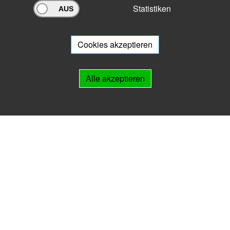
Statistiken
Archivportal Thüringen
Sie wollen mit Ihrem Archiv am Archivportal teilnehmen? Gern stehen
wir
Ihnen beratend zur Seite.
Cookies akzeptieren
Links
Alle akzeptieren
IMPRESSUM
HILFE
Kontakt
Landesarchiv Thüringen
Marstallstr. 2
99423 Weimar