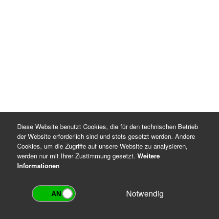
Rechtsgrundlagen für die Datenverarbeitung
DSGVO Artikel 6 Absatz 1 Buchstaben c und e
Thüringer Gesetz über die Sicherung und Nutzung
von Archivgut (ThürArchivG), §§ 7 und 16
Archiv-Benutzungsordnung
Diese Website benutzt Cookies, die für den technischen Betrieb
der Website erforderlich sind und stets gesetzt werden. Andere
Cookies, um die Zugriffe auf unsere Website zu analysieren,
werden nur mit Ihrer Zustimmung gesetzt.
Weitere
Informationen
Notwendig