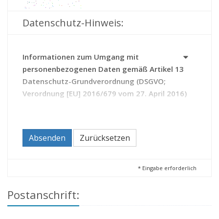
Datenschutz-Hinweis:
Informationen zum Umgang mit
personenbezogenen Daten gemäß Artikel 13
Datenschutz-Grundverordnung (DSGVO;
Verordnung [EU] 2016/679 vom 27. April 2016)
Das Archiv erhebt Daten zu Ihrer Person auf Grundlage
des Thüringer Gesetzes über die Sicherung und Nutzung
von Archivgut (Thüringer Archivgesetz - ThürArchivG).
Absenden
Zurücksetzen
Durch die Kontaktaufnahme mit dem Archiv erteilen Sie
diesem die Einwilligung zur Verarbeitung Ihrer Daten.
Sie haben das Recht,
*
Eingabe erforderlich
Ihre Einwilligung zur Verarbeitung Ihrer Daten
Postanschrift:
jederzeit zu widerrufen (Artikel 21 DSGVO);
beim Archiv Auskunft zu den über Sie
gespeicherten Daten zu beantragen sowie bei