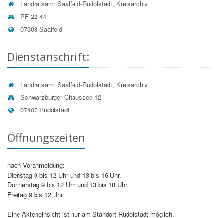
deren Unrichtigkeit eine Berichtigung oder bei
Landratsamt Saalfeld-Rudolstadt, Kreisarchiv
unzulässiger Speicherung die Löschung der Daten
PF 22 44
zu fordern (Artikel 15 bis 17 DSGVO);
07308 Saalfeld
sich ggf. beim Thüringer Landesbeauftragten für
den Datenschutz und die Informationsfreiheit zu
beschweren (Artikel 13 Absatz 2 Buchstabe d
Dienstanschrift:
DSGVO).
Pflichtinformationen nach Artikel 13 DSGVO:
Landratsamt Saalfeld-Rudolstadt, Kreisarchiv
Informationen zum
Datenverarbeiter
entnehmen Sie
Schwarzburger Chaussee 12
bitte der Adresse in der rechten Spalte. Der
07407 Rudolstadt
Datenschutzbeauftragte
wird Ihnen auf Nachfrage
benannt.
Öffnungszeiten
Art, Quelle und Zweck der Datenerhebung
Die dem Archiv übermittelten personenbezogenen Daten
werden zur Bearbeitung Ihres Anliegens im Rahmen der
Archivbenutzung verarbeitet.
nach Voranmeldung:
Dienstag 9 bis 12 Uhr und 13 bis 16 Uhr.
Speicherdauer
Donnerstag 9 bis 12 Uhr und 13 bis 18 Uhr.
Die Unterlagen und Daten, die im Rahmen der Nutzung
Freitag 9 bis 12 Uhr.
von Archivgut entstehen, werden nach Ablauf der
jeweiligen behördlichen Aufbewahrungsfristen vernichtet
Eine Akteneinsicht ist nur am Standort Rudolstadt möglich.
bzw. gelöscht.