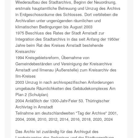
Wiederaufbau des Stadtarchivs, Beginn der Neuordnung,
erstmals hauptamtliche Betreuung und Umzug des Archivs
in Erdgeschossräume des Schlosses. Dort verblieben die
Archivalien unter ungenügenden räumlichen und
klimatischen Bedingungen bis August 2003
1975 Beschluss des Rates der Stadt Arnstadt zur
Integration des Stadtarchivs in das seit Anfang der 1950er
Jahre beim Rat des Kreises Arnstadt bestehende
Kreisarchiv
1994 Kreisgebietsreform, Übernahme von
Gemeindebeständen und Vereinigung der Kreisarchive
Arnstadt und Ilmenau (Außenstelle) zum Kreisarchiv des
Ilm-Kreises
2003 Umzug in nach archivspezifischen Anforderungen
umgebaute Räumlichkeiten des Gebäudekomplexes Am
Plan 2 (Schulplan)
2004 Anläßlich der 1300-Jahr-Feier 53. Thüringischer
Archivtag in Arnstadt
Teilnahme am deutschlandweiten "Tag der Archive" 2001,
2004, 2006, 2010, 2012, 2014, 2016, 2018, 2020, 2024
Das Archiv ist zuständig für das Archivgut des
Landratsamtes des Ilmkreises und der Stadtverwaltung