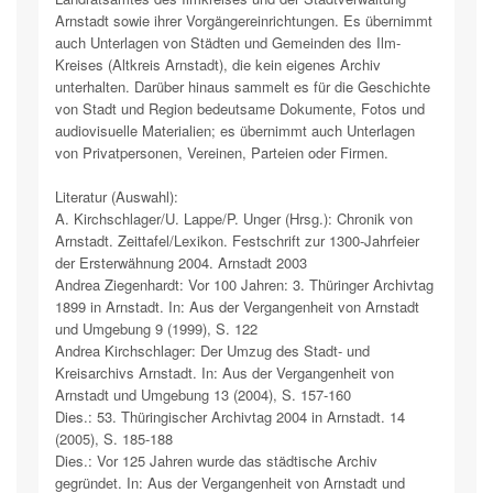
Arnstadt sowie ihrer Vorgängereinrichtungen. Es übernimmt
auch Unterlagen von Städten und Gemeinden des Ilm-
Kreises (Altkreis Arnstadt), die kein eigenes Archiv
unterhalten. Darüber hinaus sammelt es für die Geschichte
von Stadt und Region bedeutsame Dokumente, Fotos und
audiovisuelle Materialien; es übernimmt auch Unterlagen
von Privatpersonen, Vereinen, Parteien oder Firmen.
Literatur (Auswahl):
A. Kirchschlager/U. Lappe/P. Unger (Hrsg.): Chronik von
Arnstadt. Zeittafel/Lexikon. Festschrift zur 1300-Jahrfeier
der Ersterwähnung 2004. Arnstadt 2003
Andrea Ziegenhardt: Vor 100 Jahren: 3. Thüringer Archivtag
1899 in Arnstadt. In: Aus der Vergangenheit von Arnstadt
und Umgebung 9 (1999), S. 122
Andrea Kirchschlager: Der Umzug des Stadt- und
Kreisarchivs Arnstadt. In: Aus der Vergangenheit von
Arnstadt und Umgebung 13 (2004), S. 157-160
Dies.: 53. Thüringischer Archivtag 2004 in Arnstadt. 14
(2005), S. 185-188
Dies.: Vor 125 Jahren wurde das städtische Archiv
gegründet. In: Aus der Vergangenheit von Arnstadt und