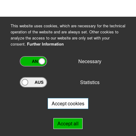
This website uses cookies, which are necessary for the technical
operation of the website and are always set. Other cookies to
analyze the access to our website are only set with your
consent.
Further Information
Necessary
Statistics
Archivportal Thüringen
Do you want to participate in the archive portal with your archive?
We
will be happy to advise you.
Accept cookies
Links
Accept all