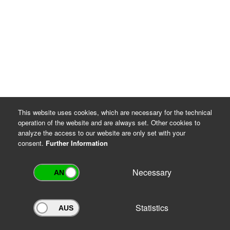
Rechtsgrundlagen für die Datenverarbeitung
DSGVO Artikel 6 Absatz 1 Buchstaben c und e
Thüringer Gesetz über die Sicherung und Nutzung
von Archivgut (ThürArchivG), §§ 7 und 16
Archiv-Benutzungsordnung
This website uses cookies, which are necessary for the technical
operation of the website and are always set. Other cookies to
analyze the access to our website are only set with your
consent.
Further Information
Necessary
Statistics
Archivportal Thüringen
Do you want to participate in the archive portal with your archive?
We