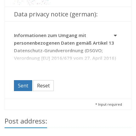
Data privacy notice (german):
Informationen zum Umgang mit
personenbezogenen Daten gemäß Artikel 13
Datenschutz-Grundverordnung (DSGVO;
Verordnung [EU] 2016/679 vom 27. April 2016)
Das Archiv erhebt Daten zu Ihrer Person auf Grundlage
des Thüringer Gesetzes über die Sicherung und Nutzung
von Archivgut (Thüringer Archivgesetz - ThürArchivG).
Sent
Reset
Durch die Kontaktaufnahme mit dem Archiv erteilen Sie
diesem die Einwilligung zur Verarbeitung Ihrer Daten.
Sie haben das Recht,
*
Input required
Ihre Einwilligung zur Verarbeitung Ihrer Daten
Post address:
jederzeit zu widerrufen (Artikel 21 DSGVO);
beim Archiv Auskunft zu den über Sie
gespeicherten Daten zu beantragen sowie bei