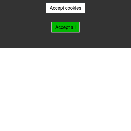
will be happy to advise you.
Accept cookies
Links
Accept all
IMPRINT
HELP
Contact
Landesarchiv Thüringen
Marstallstr. 2
99423 Weimar