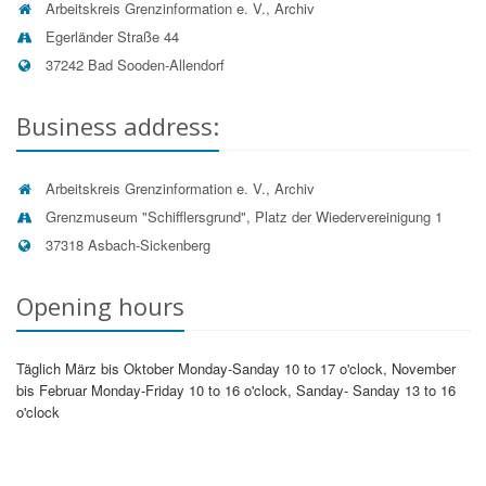
deren Unrichtigkeit eine Berichtigung oder bei
Arbeitskreis Grenzinformation e. V., Archiv
unzulässiger Speicherung die Löschung der Daten
Egerländer Straße 44
zu fordern (Artikel 15 bis 17 DSGVO);
37242 Bad Sooden-Allendorf
sich ggf. beim Thüringer Landesbeauftragten für
den Datenschutz und die Informationsfreiheit zu
beschweren (Artikel 13 Absatz 2 Buchstabe d
Business address:
DSGVO).
Pflichtinformationen nach Artikel 13 DSGVO:
Arbeitskreis Grenzinformation e. V., Archiv
Informationen zum
Datenverarbeiter
entnehmen Sie
Grenzmuseum "Schifflersgrund", Platz der Wiedervereinigung 1
bitte der Adresse in der rechten Spalte. Der
37318 Asbach-Sickenberg
Datenschutzbeauftragte
wird Ihnen auf Nachfrage
benannt.
Opening hours
Art, Quelle und Zweck der Datenerhebung
Die dem Archiv übermittelten personenbezogenen Daten
werden zur Bearbeitung Ihres Anliegens im Rahmen der
Archivbenutzung verarbeitet.
Täglich März bis Oktober Monday-Sanday 10 to 17 o'clock, November
bis Februar Monday-Friday 10 to 16 o'clock, Sanday- Sanday 13 to 16
Speicherdauer
o'clock
Die Unterlagen und Daten, die im Rahmen der Nutzung
von Archivgut entstehen, werden nach Ablauf der
jeweiligen behördlichen Aufbewahrungsfristen vernichtet
bzw. gelöscht.