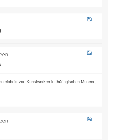
4
seen
5
erzeichnis von Kunstwerken in thüringischen Museen,
seen