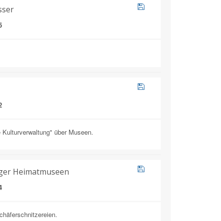
sser
5
2
e Kulturverwaltung" über Museen.
inger Heimatmuseen
4
chäferschnitzereien.