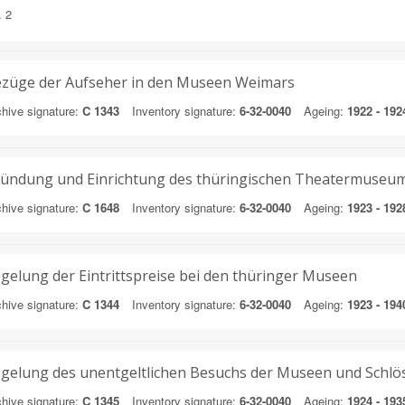
. 2
züge der Aufseher in den Museen Weimars
hive signature:
C 1343
Inventory signature:
6-32-0040
Ageing:
1922 - 192
ündung und Einrichtung des thüringischen Theatermuseum
hive signature:
C 1648
Inventory signature:
6-32-0040
Ageing:
1923 - 192
gelung der Eintrittspreise bei den thüringer Museen
hive signature:
C 1344
Inventory signature:
6-32-0040
Ageing:
1923 - 194
gelung des unentgeltlichen Besuchs der Museen und Schlö
hive signature:
C 1345
Inventory signature:
6-32-0040
Ageing:
1924 - 193