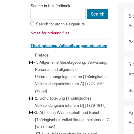
Search in this findbook:
Si
Search for archive signature
Arc
Notes for ordering files
Bd
Thüringisches Volksbildungsministerium
Preface
1. Allgemeine Gesetzgebung, Verwaltung,
Si
Personal und allgemeine
Arc
Unterrichtsangelegenheiten [Thüringisches
Volksbildungsministerium A] [1776-1952
Bd
(1959)]
2. Schulabteilung [Thüringisches
Volksbildungsministerium B] [1839-1947]
3. Abteilung Wissenschaft und Kunst
An
[Thüringisches Volksbildungsministerium C]
Arc
[1811-1949]
3.01. Wissenschaft [1811-1949]