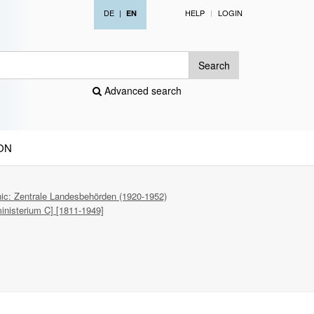
DE
|
HELP
LOGIN
EN
Search
Advanced search
ON
ic: Zentrale Landesbehörden (1920-1952)
inisterium C] [1811-1949]