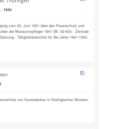
des Thüringen
 - 1944
eipzig vom 23. Juni 1931 über den Feuerschutz und
Leiter der Museumspfleger 1941 (Bl. 62-63r).- Zentrale
atzung.- Tätigkeitsberichte für die Jahre 1941-1943.
seen
8
erzeichnis von Kunstwerken in thüringischen Museen,