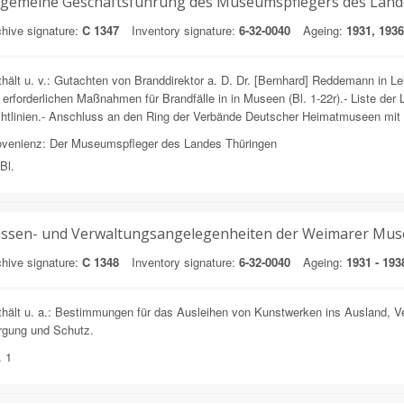
lgemeine Geschäftsführung des Museumspflegers des Lan
hive signature:
C 1347
Inventory signature:
6-32-0040
Ageing:
1931, 1936
hält u. v.: Gutachten von Branddirektor a. D. Dr. [Bernhard] Reddemann in L
 erforderlichen Maßnahmen für Brandfälle in in Museen (Bl. 1-22r).- Liste der 
htlinien.- Anschluss an den Ring der Verbände Deutscher Heimatmuseen mit S
ovenienz: Der Museumspfleger des Landes Thüringen
Bl.
ssen- und Verwaltungsangelegenheiten der Weimarer Mu
hive signature:
C 1348
Inventory signature:
6-32-0040
Ageing:
1931 - 193
hält u. a.: Bestimmungen für das Ausleihen von Kunstwerken ins Ausland, V
rgung und Schutz.
. 1