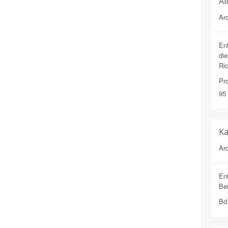
Al
Arc
Ent
die
Ric
Pr
95 
Ka
Arc
Ent
Be
Bd