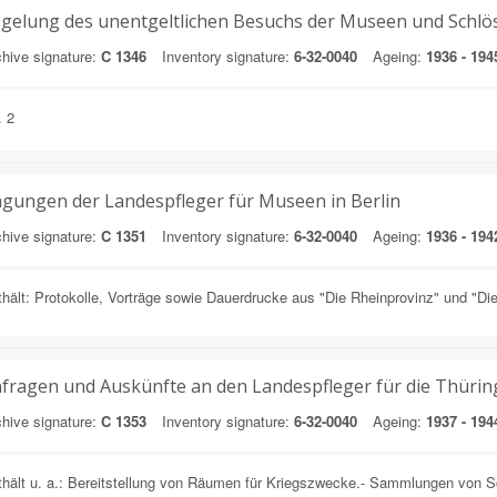
gelung des unentgeltlichen Besuchs der Museen und Schlö
hive signature:
C 1346
Inventory signature:
6-32-0040
Ageing:
1936 - 194
. 2
gungen der Landespfleger für Museen in Berlin
hive signature:
C 1351
Inventory signature:
6-32-0040
Ageing:
1936 - 194
hält: Protokolle, Vorträge sowie Dauerdrucke aus "Die Rheinprovinz" und "Di
fragen und Auskünfte an den Landespfleger für die Thür
hive signature:
C 1353
Inventory signature:
6-32-0040
Ageing:
1937 - 194
hält u. a.: Bereitstellung von Räumen für Kriegszwecke.- Sammlungen von S