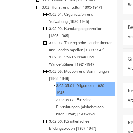
Bd
3.02. Kunst und Kultur [1893-1947]
3.02.01. Organisation und
Verwaltung [1920-1945]
Be
3.02.02. Kunstangelegenheiten
[1895-1945]
Arc
3.02.03. Thüringische Landestheater
und Landeskapellen [1898-1947]
3.02.04. Volksbühnen und
Gr
Wanderbühnen [1921-1947]
Arc
3.02.05. Museen und Sammlungen
[1905-1946]
3.02.05.01. Allgemein [1920-
Re
1945]
3.02.05.02. Einzelne
Arc
Einrichtungen (alphabetisch
nach Orten) [1905-1946]
3.02.06. Künstlerisches
Re
Bildungswesen [1897-1947]
Arc