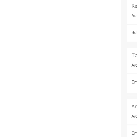
Re
Arc
Bd
Ta
Arc
Ent
An
Arc
Ent