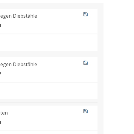
gegen Diebstähle
4
gegen Diebstähle
7
tten
4