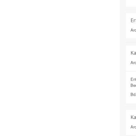
Er
Arc
Ka
Arc
Ent
Be
Bd
Ka
Arc