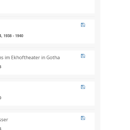
4, 1938 - 1940
s im Ekhoftheater in Gotha
8
0
sser
5