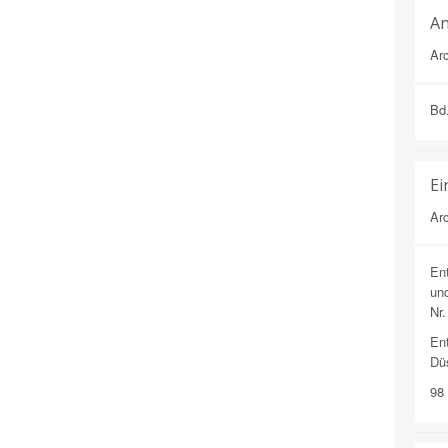
An
Arc
Bd
Ei
Arc
Ent
und
Nr.
En
Düs
98 