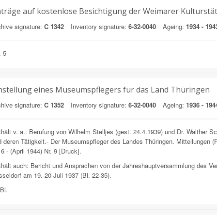
träge auf kostenlose Besichtigung der Weimarer Kulturstä
hive signature:
C 1342
Inventory signature:
6-32-0040
Ageing:
1934 - 194
. 5
nstellung eines Museumspflegers für das Land Thüringen
hive signature:
C 1352
Inventory signature:
6-32-0040
Ageing:
1936 - 194
hält v. a.: Berufung von Wilhelm Stelljes (gest. 24.4.1939) und Dr. Walthe
 deren Tätigkeit.- Der Museumspfleger des Landes Thüringen. Mitteilungen (Fe
 6 - (April 1944) Nr. 9 [Druck].
thält auch: Bericht und Ansprachen von der Jahreshauptversammlung des Ve
seldorf am 19.-20 Juli 1937 (Bl. 22-35).
Bl.