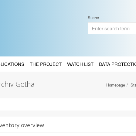
Suche
BLICATIONS
THE PROJECT
WATCH LIST
DATA PROTECTI
rchiv Gotha
Homepage
Sta
ventory overview