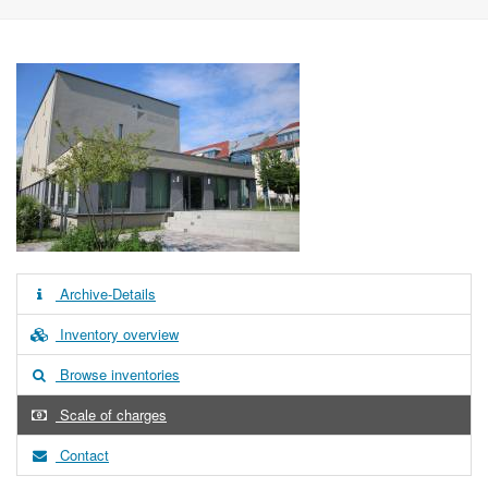
Archive-Details
Inventory overview
Browse inventories
Scale of charges
Contact