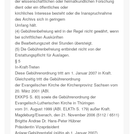
der wissenschaftlichen oder heimatkundlichen Forschung
dient oder ein öffentliches oder
kirchliches Interesse besteht oder die Inanspruchnahme
des Archivs sich in geringem
Umfang hält.
(4) Gebührenbefreiung wird in der Regel nicht gewährt, wenn
bei schriftlichen Auskünften
die Bearbeitungszeit drei Stunden übersteigt.
(5) Die Gebührenbefreiung entbindet nicht von der
Erstattungspflicht für Auslagen.
§ 5
In-Kraft-Treten
Diese Gebührenordnung tritt am 1. Januar 2007 in Kraft.
Gleichzeitig tritt die Gebührenordnung
der Evangelischen Kirche der Kirchenprovinz Sachsen vom
20. März 2001 (ABl.
EKKPS S. 83) sowie die Gebührenordnung der
Evangelisch-Lutherischen Kirche in Thüringen
vom 31. August 1999 (ABl. ELKTh S. 179) außer Kraft.
Magdeburg/Eisenach, den 21. November 2006 (5112 / 6511)
Brigitte Andrae Dr. Hans-Peter Hübner
Präsidentin Vizepräsident
Anlage:Gebührentafel (gültig ab 1. Januar 2007)