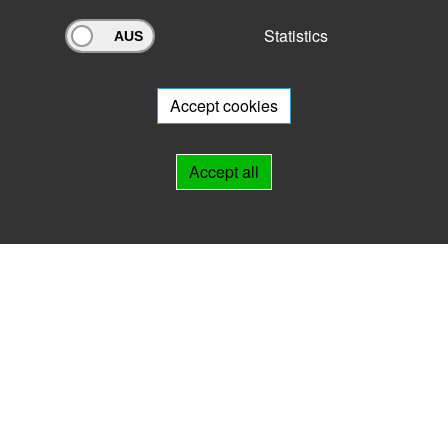
Statistics
Archivportal Thüringen
Do you want to participate in the archive portal with your archive?
We
will be happy to advise you.
Accept cookies
Links
Accept all
IMPRINT
HELP
Contact
Landesarchiv Thüringen
Marstallstr. 2
99423 Weimar