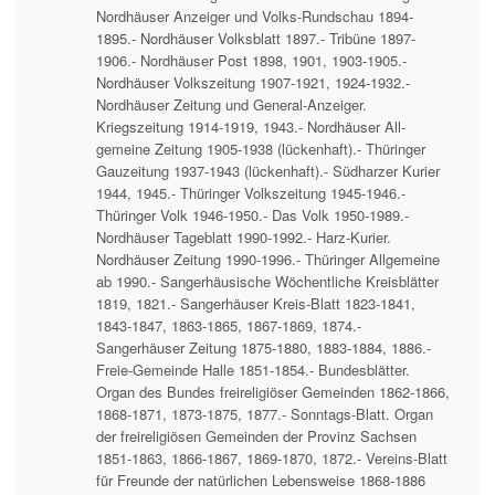
Nordhäuser Anzeiger und Volks-Rundschau 1894-
1895.- Nordhäuser Volksblatt 1897.- Tribüne 1897-
1906.- Nordhäuser Post 1898, 1901, 1903-1905.-
Nordhäuser Volkszeitung 1907-1921, 1924-1932.-
Nordhäuser Zeitung und General-Anzeiger.
Kriegszeitung 1914-1919, 1943.- Nordhäuser All-
gemeine Zeitung 1905-1938 (lückenhaft).- Thüringer
Gauzeitung 1937-1943 (lückenhaft).- Südharzer Kurier
1944, 1945.- Thüringer Volkszeitung 1945-1946.-
Thüringer Volk 1946-1950.- Das Volk 1950-1989.-
Nordhäuser Tageblatt 1990-1992.- Harz-Kurier.
Nordhäuser Zeitung 1990-1996.- Thüringer Allgemeine
ab 1990.- Sangerhäusische Wöchentliche Kreisblätter
1819, 1821.- Sangerhäuser Kreis-Blatt 1823-1841,
1843-1847, 1863-1865, 1867-1869, 1874.-
Sangerhäuser Zeitung 1875-1880, 1883-1884, 1886.-
Freie-Gemeinde Halle 1851-1854.- Bundesblätter.
Organ des Bundes freireligiöser Gemeinden 1862-1866,
1868-1871, 1873-1875, 1877.- Sonntags-Blatt. Organ
der freireligiösen Gemeinden der Provinz Sachsen
1851-1863, 1866-1867, 1869-1870, 1872.- Vereins-Blatt
für Freunde der natürlichen Lebensweise 1868-1886