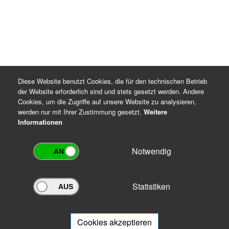
Rechtsgrundlagen für die Datenverarbeitung
DSGVO Artikel 6 Absatz 1 Buchstaben c und e
Thüringer Gesetz über die Sicherung und Nutzung
von Archivgut (ThürArchivG), §§ 7 und 16
Archiv-Benutzungsordnung
Diese Website benutzt Cookies, die für den technischen Betrieb
der Website erforderlich sind und stets gesetzt werden. Andere
Cookies, um die Zugriffe auf unsere Website zu analysieren,
werden nur mit Ihrer Zustimmung gesetzt.
Weitere
Informationen
Notwendig
Statistiken
Archivportal Thüringen
Sie wollen mit Ihrem Archiv am Archivportal teilnehmen? Gern stehen
wir
Ihnen beratend zur Seite.
Cookies akzeptieren