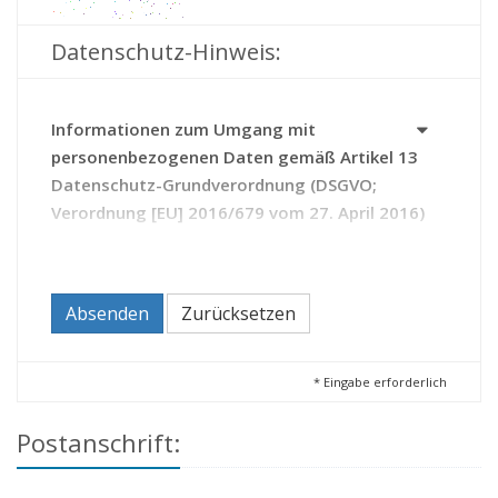
Datenschutz-Hinweis:
Informationen zum Umgang mit
personenbezogenen Daten gemäß Artikel 13
Datenschutz-Grundverordnung (DSGVO;
Verordnung [EU] 2016/679 vom 27. April 2016)
Das Archiv erhebt Daten zu Ihrer Person auf Grundlage
des Thüringer Gesetzes über die Sicherung und Nutzung
von Archivgut (Thüringer Archivgesetz - ThürArchivG).
Absenden
Zurücksetzen
Durch die Kontaktaufnahme mit dem Archiv erteilen Sie
diesem die Einwilligung zur Verarbeitung Ihrer Daten.
Sie haben das Recht,
*
Eingabe erforderlich
Ihre Einwilligung zur Verarbeitung Ihrer Daten
Postanschrift:
jederzeit zu widerrufen (Artikel 21 DSGVO);
beim Archiv Auskunft zu den über Sie
gespeicherten Daten zu beantragen sowie bei