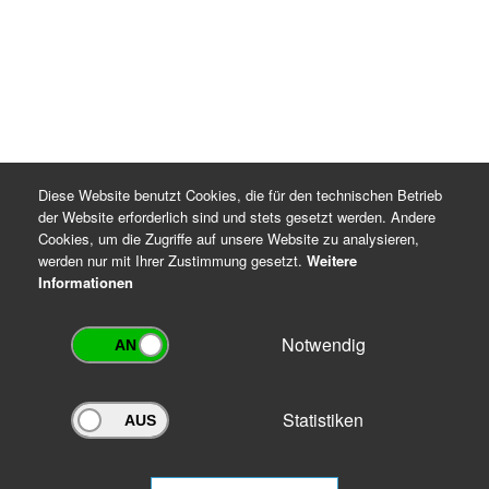
Rechtsgrundlagen für die Datenverarbeitung
DSGVO Artikel 6 Absatz 1 Buchstaben c und e
Thüringer Gesetz über die Sicherung und Nutzung
von Archivgut (ThürArchivG), §§ 7 und 16
Archiv-Benutzungsordnung
Diese Website benutzt Cookies, die für den technischen Betrieb
der Website erforderlich sind und stets gesetzt werden. Andere
Cookies, um die Zugriffe auf unsere Website zu analysieren,
werden nur mit Ihrer Zustimmung gesetzt.
Weitere
Informationen
Notwendig
Statistiken
Archivportal Thüringen
Sie wollen mit Ihrem Archiv am Archivportal teilnehmen? Gern stehen
wir
Ihnen beratend zur Seite.