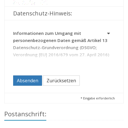
Datenschutz-Hinweis:
Informationen zum Umgang mit
personenbezogenen Daten gemäß Artikel 13
Datenschutz-Grundverordnung (DSGVO;
Verordnung [EU] 2016/679 vom 27. April 2016)
Das Archiv erhebt Daten zu Ihrer Person auf Grundlage
des Thüringer Gesetzes über die Sicherung und Nutzung
von Archivgut (Thüringer Archivgesetz - ThürArchivG).
Absenden
Zurücksetzen
Durch die Kontaktaufnahme mit dem Archiv erteilen Sie
diesem die Einwilligung zur Verarbeitung Ihrer Daten.
Sie haben das Recht,
*
Eingabe erforderlich
Ihre Einwilligung zur Verarbeitung Ihrer Daten
Postanschrift:
jederzeit zu widerrufen (Artikel 21 DSGVO);
beim Archiv Auskunft zu den über Sie
gespeicherten Daten zu beantragen sowie bei