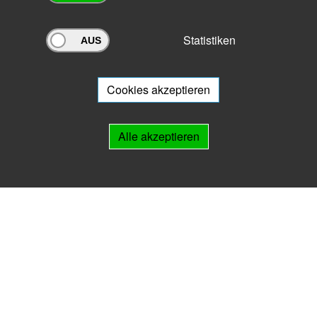
Statistiken
Archivportal Thüringen
Sie wollen mit Ihrem Archiv am Archivportal teilnehmen? Gern stehen
wir
Ihnen beratend zur Seite.
Cookies akzeptieren
Links
Alle akzeptieren
IMPRESSUM
HILFE
Kontakt
Landesarchiv Thüringen
Marstallstr. 2