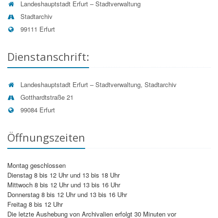
deren Unrichtigkeit eine Berichtigung oder bei
Landeshauptstadt Erfurt – Stadtverwaltung
unzulässiger Speicherung die Löschung der Daten
Stadtarchiv
zu fordern (Artikel 15 bis 17 DSGVO);
99111 Erfurt
sich ggf. beim Thüringer Landesbeauftragten für
den Datenschutz und die Informationsfreiheit zu
beschweren (Artikel 13 Absatz 2 Buchstabe d
Dienstanschrift:
DSGVO).
Pflichtinformationen nach Artikel 13 DSGVO:
Landeshauptstadt Erfurt – Stadtverwaltung, Stadtarchiv
Informationen zum
Datenverarbeiter
entnehmen Sie
Gotthardtstraße 21
bitte der Adresse in der rechten Spalte. Der
99084 Erfurt
Datenschutzbeauftragte
wird Ihnen auf Nachfrage
benannt.
Öffnungszeiten
Art, Quelle und Zweck der Datenerhebung
Die dem Archiv übermittelten personenbezogenen Daten
werden zur Bearbeitung Ihres Anliegens im Rahmen der
Archivbenutzung verarbeitet.
Montag geschlossen
Dienstag 8 bis 12 Uhr und 13 bis 18 Uhr
Speicherdauer
Mittwoch 8 bis 12 Uhr und 13 bis 16 Uhr
Die Unterlagen und Daten, die im Rahmen der Nutzung
Donnerstag 8 bis 12 Uhr und 13 bis 16 Uhr
von Archivgut entstehen, werden nach Ablauf der
Freitag 8 bis 12 Uhr
jeweiligen behördlichen Aufbewahrungsfristen vernichtet
Die letzte Aushebung von Archivalien erfolgt 30 Minuten vor
bzw. gelöscht.