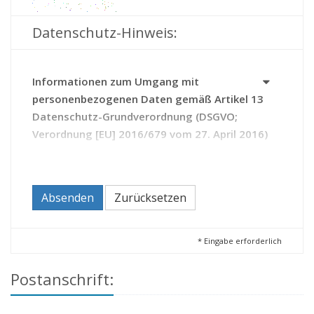
Datenschutz-Hinweis:
Informationen zum Umgang mit
personenbezogenen Daten gemäß Artikel 13
Datenschutz-Grundverordnung (DSGVO;
Verordnung [EU] 2016/679 vom 27. April 2016)
Das Archiv erhebt Daten zu Ihrer Person auf Grundlage
des Thüringer Gesetzes über die Sicherung und Nutzung
von Archivgut (Thüringer Archivgesetz - ThürArchivG).
Absenden
Zurücksetzen
Durch die Kontaktaufnahme mit dem Archiv erteilen Sie
diesem die Einwilligung zur Verarbeitung Ihrer Daten.
Sie haben das Recht,
*
Eingabe erforderlich
Ihre Einwilligung zur Verarbeitung Ihrer Daten
Postanschrift:
jederzeit zu widerrufen (Artikel 21 DSGVO);
beim Archiv Auskunft zu den über Sie
gespeicherten Daten zu beantragen sowie bei