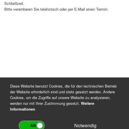
Schließzeit.
Rechtsgrundlagen für die Datenverarbeitung
Bitte vereinbaren Sie telefonisch oder per E-Mail einen Termin.
DSGVO Artikel 6 Absatz 1 Buchstaben c und e
Thüringer Gesetz über die Sicherung und Nutzung
von Archivgut (ThürArchivG), §§ 7 und 16
Archiv-Benutzungsordnung
Diese Website benutzt Cookies, die für den technischen Betrieb
der Website erforderlich sind und stets gesetzt werden. Andere
Cookies, um die Zugriffe auf unsere Website zu analysieren,
werden nur mit Ihrer Zustimmung gesetzt.
Weitere
Informationen
Notwendig