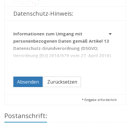
Datenschutz-Hinweis:
Informationen zum Umgang mit
personenbezogenen Daten gemäß Artikel 13
Datenschutz-Grundverordnung (DSGVO;
Verordnung [EU] 2016/679 vom 27. April 2016)
Das Archiv erhebt Daten zu Ihrer Person auf Grundlage
des Thüringer Gesetzes über die Sicherung und Nutzung
von Archivgut (Thüringer Archivgesetz - ThürArchivG).
Absenden
Zurücksetzen
Durch die Kontaktaufnahme mit dem Archiv erteilen Sie
diesem die Einwilligung zur Verarbeitung Ihrer Daten.
Sie haben das Recht,
*
Eingabe erforderlich
Ihre Einwilligung zur Verarbeitung Ihrer Daten
Postanschrift:
jederzeit zu widerrufen (Artikel 21 DSGVO);
beim Archiv Auskunft zu den über Sie
gespeicherten Daten zu beantragen sowie bei