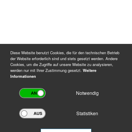
Rechtsgrundlagen für die Datenverarbeitung
DSGVO Artikel 6 Absatz 1 Buchstaben c und e
Thüringer Gesetz über die Sicherung und Nutzung
von Archivgut (ThürArchivG), §§ 7 und 16
Archiv-Benutzungsordnung
Diese Website benutzt Cookies, die für den technischen Betrieb
der Website erforderlich sind und stets gesetzt werden. Andere
Cookies, um die Zugriffe auf unsere Website zu analysieren,
werden nur mit Ihrer Zustimmung gesetzt.
Weitere
Informationen
Notwendig
Statistiken
Archivportal Thüringen
Sie wollen mit Ihrem Archiv am Archivportal teilnehmen? Gern stehen
wir
Ihnen beratend zur Seite.