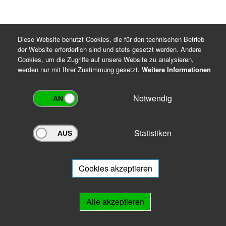
Diese Website benutzt Cookies, die für den technischen Betrieb
der Website erforderlich sind und stets gesetzt werden. Andere
Cookies, um die Zugriffe auf unsere Website zu analysieren,
werden nur mit Ihrer Zustimmung gesetzt.
Weitere Informationen
Notwendig
Archivportal Thüringen
Statistiken
Sie wollen mit Ihrem Archiv am Archivportal teilnehmen? Gern stehen
wir
Ihnen beratend zur Seite.
Cookies akzeptieren
Links
Alle akzeptieren
IMPRESSUM
HILFE