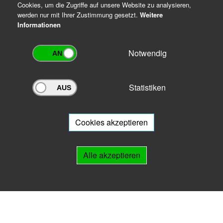
Cookies, um die Zugriffe auf unsere Website zu analysieren,
werden nur mit Ihrer Zustimmung gesetzt.
Weitere
Informationen
Notwendig
Statistiken
Archivportal Thüringen
Sie wollen mit Ihrem Archiv am Archivportal teilnehmen? Gern stehen
wir
Ihnen beratend zur Seite.
Cookies akzeptieren
Links
Alle akzeptieren
IMPRESSUM
HILFE