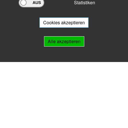
Statistiken
Archivportal Thüringen
Sie wollen mit Ihrem Archiv am Archivportal teilnehmen? Gern stehen
wir
Ihnen beratend zur Seite.
Cookies akzeptieren
Links
Alle akzeptieren
IMPRESSUM
HILFE
Kontakt
Landesarchiv Thüringen
Marstallstr. 2
99423 Weimar