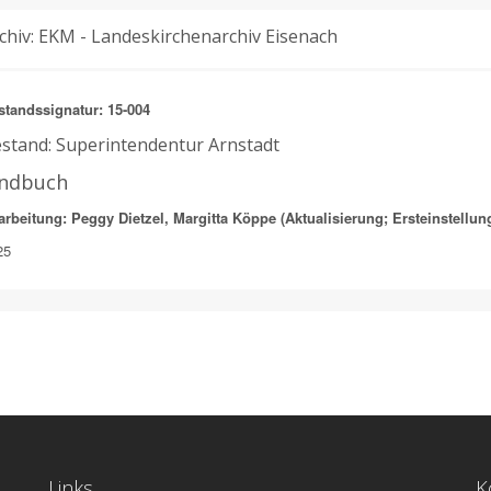
chiv: EKM - Landeskirchenarchiv Eisenach
standssignatur: 15-004
stand: Superintendentur Arnstadt
indbuch
arbeitung: Peggy Dietzel, Margitta Köppe (Aktualisierung; Ersteinstellun
25
Links
K