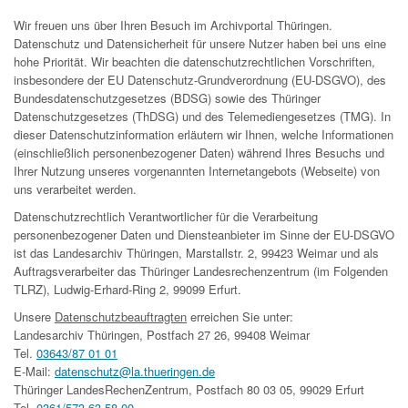
Wir freuen uns über Ihren Besuch im Archivportal Thüringen.
Datenschutz und Datensicherheit für unsere Nutzer haben bei uns eine
hohe Priorität. Wir beachten die datenschutzrechtlichen Vorschriften,
insbesondere der EU Datenschutz-Grundverordnung (EU-DSGVO), des
Bundesdatenschutzgesetzes (BDSG) sowie des Thüringer
Datenschutzgesetzes (ThDSG) und des Telemediengesetzes (TMG). In
dieser Datenschutzinformation erläutern wir Ihnen, welche Informationen
(einschließlich personenbezogener Daten) während Ihres Besuchs und
Ihrer Nutzung unseres vorgenannten Internetangebots (Webseite) von
uns verarbeitet werden.
Datenschutzrechtlich Verantwortlicher für die Verarbeitung
personenbezogener Daten und Diensteanbieter im Sinne der EU-DSGVO
ist das Landesarchiv Thüringen, Marstallstr. 2, 99423 Weimar und als
Auftragsverarbeiter das Thüringer Landesrechenzentrum (im Folgenden
TLRZ), Ludwig-Erhard-Ring 2, 99099 Erfurt.
Unsere
Datenschutzbeauftragten
erreichen Sie unter:
Landesarchiv Thüringen, Postfach 27 26, 99408 Weimar
Tel.
03643/87 01 01
E-Mail:
datenschutz@la.thueringen.de
Thüringer LandesRechenZentrum, Postfach 80 03 05, 99029 Erfurt
Tel.
0361/573 63 58 00