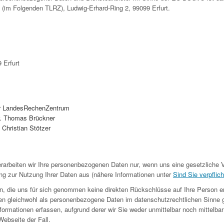
 (im Folgenden TLRZ), Ludwig-Erhard-Ring 2, 99099 Erfurt.
 Erfurt
r LandesRechenZentrum
Dr. Thomas Brückner
: Christian Stötzer
rarbeiten wir Ihre personenbezogenen Daten nur, wenn uns eine gesetzliche V
ng zur Nutzung Ihrer Daten aus (nähere Informationen unter
Sind Sie verpflich
n, die uns für sich genommen keine direkten Rückschlüsse auf Ihre Person e
en gleichwohl als personenbezogene Daten im datenschutzrechtlichen Sinne 
ormationen erfassen, aufgrund derer wir Sie weder unmittelbar noch mittelbar i
ebseite der Fall.