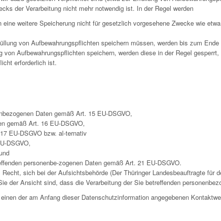
ecks der Verarbeitung nicht mehr notwendig ist. In der Regel werden
rn eine weitere Speicherung nicht für gesetzlich vorgesehene Zwecke wie et
füllung von Aufbewahrungspflichten speichern müssen, werden bis zum Ende d
g von Aufbewahrungspflichten speichern, werden diese in der Regel gesperrt,
ht erforderlich ist.
onenbezogenen Daten gemäß Art. 15 EU-DSGVO,
Daten gemäß Art. 16 EU-DSGVO,
17 EU-DSGVO bzw. al-ternativ
 EU-DSGVO,
und
treffenden personenbe-zogenen Daten gemäß Art. 21 EU-DSGVO.
cht, sich bei der Aufsichtsbehörde (Der Thüringer Landesbeauftragte für de
ie der Ansicht sind, dass die Verarbeitung der Sie betreffenden personenbez
er einen der am Anfang dieser Datenschutzinformation angegebenen Kontaktw