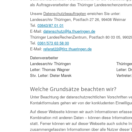
als Auftragsverarbeiter das Thüringer Landesrechenzentrum
Unsere
Datenschutzbeauftragten
erreichen Sie unter:
Landesarchiv Thüringen, Postfach 27 26, 99408 Weimar
Tel.
03643/87 01 01
E-Mail:
datenschutz@la.thueringen.de
Thüringer LandesRechenZentrum, Postfach 80 03 05, 99029
Tel.
0361/573 63 58 00
E-Mail:
referat22@tlrz.thueringen.de
Datenverarbeiter
Landesarchiv Thüringen
Thüringe
Leiter: Thomas Wagner
Leiter: 
Stv. Leiter: Dieter Marek
Vertreter
Welche Grundsätze beachten wir?
Unter Beachtung der datenschutzrechtlichen Vorschriften ve
Kontaktformulars gehen wir von der konkludenten Einwilligu
Auf dieser Webseite können wir auch Informationen erfasse
Kombination mit anderen Daten – können diese Information
statt. Ferner können wir auf dieser Webseite auch solche Inf
zusammengefassten Informationen über alle Nutzer dieser W