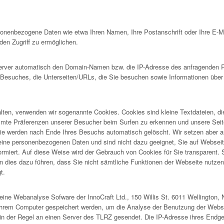
rsonenbezogene Daten wie etwa Ihren Namen, Ihre Postanschrift oder Ihre E-
en Zugriff zu ermöglichen.
ver automatisch den Domain-Namen bzw. die IP-Adresse des anfragenden Rec
s Besuches, die Unterseiten/URLs, die Sie besuchen sowie Informationen über
lten, verwenden wir sogenannte Cookies. Cookies sind kleine Textdateien, d
immte Präferenzen unserer Besucher beim Surfen zu erkennen und unsere Seit
e werden nach Ende Ihres Besuchs automatisch gelöscht. Wir setzen aber a
ne personenbezogenen Daten und sind nicht dazu geeignet, Sie auf Webseiten 
formiert. Auf diese Weise wird der Gebrauch von Cookies für Sie transparent.
 dies dazu führen, dass Sie nicht sämtliche Funktionen der Webseite nutzen k
t.
ine Webanalyse Sofware der InnoCraft Ltd., 150 Willis St. 6011 Wellington, 
Ihrem Computer gespeichert werden, um die Analyse der Benutzung der Webse
in der Regel an einen Server des TLRZ gesendet. Die IP-Adresse ihres Endge