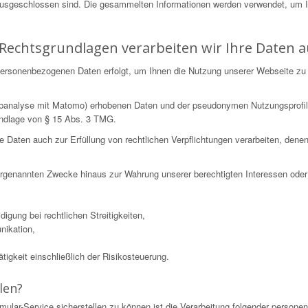
ausgeschlossen sind. Die gesammelten Informationen werden verwendet, um 
Rechtsgrundlagen verarbeiten wir Ihre Daten a
n personenbezogenen Daten erfolgt, um Ihnen die Nutzung unserer Webseite zu
Webanalyse mit Matomo) erhobenen Daten und der pseudonymen Nutzungsprofil
undlage von § 15 Abs. 3 TMG.
ten auch zur Erfüllung von rechtlichen Verpflichtungen verarbeiten, denen wi
 vorgenannten Zwecke hinaus zur Wahrung unserer berechtigten Interessen oder 
igung bei rechtlichen Streitigkeiten,
nikation,
igkeit einschließlich der Risikosteuerung.
len?
mular-Service sicherstellen zu können ist die Verarbeitung folgender perso