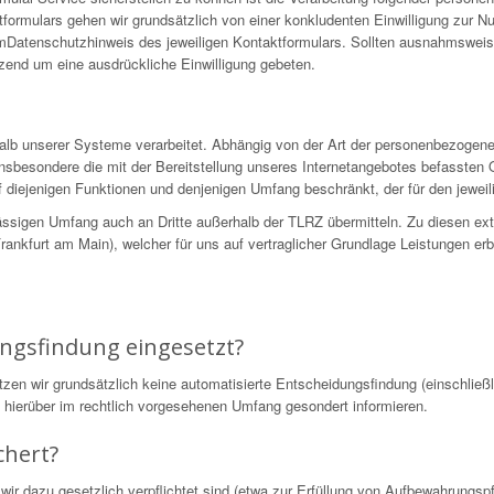
formulars gehen wir grundsätzlich von einer konkludenten Einwilligung zur N
 imDatenschutzhinweis des jeweiligen Kontaktformulars. Sollten ausnahmswei
nzend um eine ausdrückliche Einwilligung gebeten.
alb unserer Systeme verarbeitet. Abhängig von der Art der personenbezogen
nsbesondere die mit der Bereitstellung unseres Internetangebotes befassten 
 diejenigen Funktionen und denjenigen Umfang beschränkt, der für den jeweili
ssigen Umfang auch an Dritte außerhalb der TLRZ übermitteln. Zu diesen ex
nkfurt am Main), welcher für uns auf vertraglicher Grundlage Leistungen erb
.
ungsfindung eingesetzt?
 wir grundsätzlich keine automatisierte Entscheidungsfindung (einschließli
ie hierüber im rechtlich vorgesehenen Umfang gesondert informieren.
chert?
wir dazu gesetzlich verpflichtet sind (etwa zur Erfüllung von Aufbewahrungs