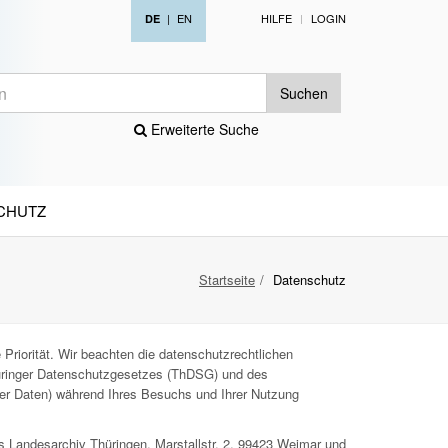
|
EN
HILFE
LOGIN
DE
Suchen
Erweiterte Suche
CHUTZ
Startseite
Datenschutz
Priorität. Wir beachten die datenschutzrechtlichen
ringer Datenschutzgesetzes (ThDSG) und des
ner Daten) während Ihres Besuchs und Ihrer Nutzung
s Landesarchiv Thüringen, Marstallstr. 2, 99423 Weimar und