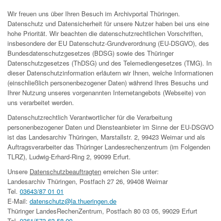
Wir freuen uns über Ihren Besuch im Archivportal Thüringen.
Datenschutz und Datensicherheit für unsere Nutzer haben bei uns eine
hohe Priorität. Wir beachten die datenschutzrechtlichen Vorschriften,
insbesondere der EU Datenschutz-Grundverordnung (EU-DSGVO), des
Bundesdatenschutzgesetzes (BDSG) sowie des Thüringer
Datenschutzgesetzes (ThDSG) und des Telemediengesetzes (TMG). In
dieser Datenschutzinformation erläutern wir Ihnen, welche Informationen
(einschließlich personenbezogener Daten) während Ihres Besuchs und
Ihrer Nutzung unseres vorgenannten Internetangebots (Webseite) von
uns verarbeitet werden.
Datenschutzrechtlich Verantwortlicher für die Verarbeitung
personenbezogener Daten und Diensteanbieter im Sinne der EU-DSGVO
ist das Landesarchiv Thüringen, Marstallstr. 2, 99423 Weimar und als
Auftragsverarbeiter das Thüringer Landesrechenzentrum (im Folgenden
TLRZ), Ludwig-Erhard-Ring 2, 99099 Erfurt.
Unsere
Datenschutzbeauftragten
erreichen Sie unter:
Landesarchiv Thüringen, Postfach 27 26, 99408 Weimar
Tel.
03643/87 01 01
E-Mail:
datenschutz@la.thueringen.de
Thüringer LandesRechenZentrum, Postfach 80 03 05, 99029 Erfurt
Tel.
0361/573 63 58 00