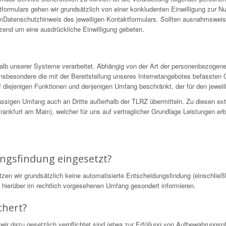
formulars gehen wir grundsätzlich von einer konkludenten Einwilligung zur N
 imDatenschutzhinweis des jeweiligen Kontaktformulars. Sollten ausnahmswei
nzend um eine ausdrückliche Einwilligung gebeten.
alb unserer Systeme verarbeitet. Abhängig von der Art der personenbezogen
nsbesondere die mit der Bereitstellung unseres Internetangebotes befassten 
 diejenigen Funktionen und denjenigen Umfang beschränkt, der für den jeweili
ssigen Umfang auch an Dritte außerhalb der TLRZ übermitteln. Zu diesen ex
nkfurt am Main), welcher für uns auf vertraglicher Grundlage Leistungen erb
.
ungsfindung eingesetzt?
 wir grundsätzlich keine automatisierte Entscheidungsfindung (einschließli
ie hierüber im rechtlich vorgesehenen Umfang gesondert informieren.
chert?
wir dazu gesetzlich verpflichtet sind (etwa zur Erfüllung von Aufbewahrungs