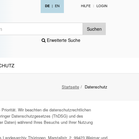
|
EN
HILFE
LOGIN
DE
Suchen
Erweiterte Suche
CHUTZ
Startseite
Datenschutz
Priorität. Wir beachten die datenschutzrechtlichen
ringer Datenschutzgesetzes (ThDSG) und des
ner Daten) während Ihres Besuchs und Ihrer Nutzung
s Landesarchiv Thüringen, Marstallstr. 2, 99423 Weimar und