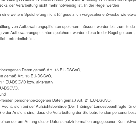
ecks der Verarbeitung nicht mehr notwendig ist. In der Regel werden
rn eine weitere Speicherung nicht für gesetzlich vorgesehene Zwecke wie et
füllung von Aufbewahrungspflichten speichern müssen, werden bis zum Ende d
g von Aufbewahrungspflichten speichern, werden diese in der Regel gesperrt,
ht erforderlich ist.
onenbezogenen Daten gemäß Art. 15 EU-DSGVO,
Daten gemäß Art. 16 EU-DSGVO,
17 EU-DSGVO bzw. al-ternativ
 EU-DSGVO,
und
treffenden personenbe-zogenen Daten gemäß Art. 21 EU-DSGVO.
cht, sich bei der Aufsichtsbehörde (Der Thüringer Landesbeauftragte für de
ie der Ansicht sind, dass die Verarbeitung der Sie betreffenden personenbez
er einen der am Anfang dieser Datenschutzinformation angegebenen Kontaktw