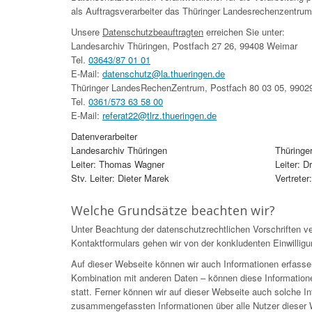
als Auftragsverarbeiter das Thüringer Landesrechenzentrum
Unsere
Datenschutzbeauftragten
erreichen Sie unter:
Landesarchiv Thüringen, Postfach 27 26, 99408 Weimar
Tel.
03643/87 01 01
E-Mail:
datenschutz@la.thueringen.de
Thüringer LandesRechenZentrum, Postfach 80 03 05, 99029
Tel.
0361/573 63 58 00
E-Mail:
referat22@tlrz.thueringen.de
Datenverarbeiter
Landesarchiv Thüringen
Thüringe
Leiter: Thomas Wagner
Leiter: 
Stv. Leiter: Dieter Marek
Vertreter
Welche Grundsätze beachten wir?
Unter Beachtung der datenschutzrechtlichen Vorschriften ve
Kontaktformulars gehen wir von der konkludenten Einwilligu
Auf dieser Webseite können wir auch Informationen erfasse
Kombination mit anderen Daten – können diese Information
statt. Ferner können wir auf dieser Webseite auch solche Inf
zusammengefassten Informationen über alle Nutzer dieser W