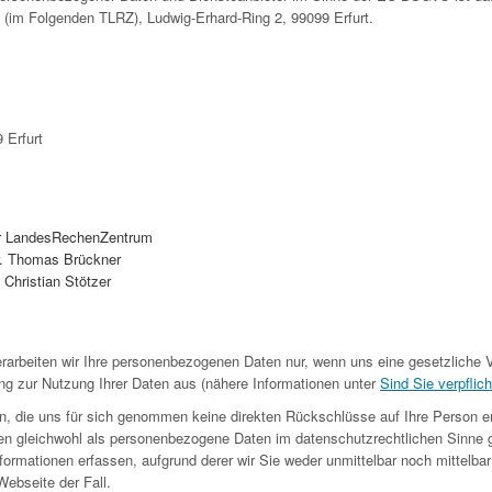
 (im Folgenden TLRZ), Ludwig-Erhard-Ring 2, 99099 Erfurt.
 Erfurt
r LandesRechenZentrum
Dr. Thomas Brückner
: Christian Stötzer
rarbeiten wir Ihre personenbezogenen Daten nur, wenn uns eine gesetzliche V
ng zur Nutzung Ihrer Daten aus (nähere Informationen unter
Sind Sie verpflich
n, die uns für sich genommen keine direkten Rückschlüsse auf Ihre Person e
en gleichwohl als personenbezogene Daten im datenschutzrechtlichen Sinne 
ormationen erfassen, aufgrund derer wir Sie weder unmittelbar noch mittelbar i
ebseite der Fall.