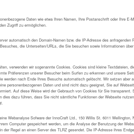
rsonenbezogene Daten wie etwa Ihren Namen, Ihre Postanschrift oder Ihre E-
en Zugriff zu ermöglichen.
ver automatisch den Domain-Namen bzw. die IP-Adresse des anfragenden Rec
s Besuches, die Unterseiten/URLs, die Sie besuchen sowie Informationen über
lten, verwenden wir sogenannte Cookies. Cookies sind kleine Textdateien, d
immte Präferenzen unserer Besucher beim Surfen zu erkennen und unsere Seit
e werden nach Ende Ihres Besuchs automatisch gelöscht. Wir setzen aber a
ne personenbezogenen Daten und sind nicht dazu geeignet, Sie auf Webseiten 
formiert. Auf diese Weise wird der Gebrauch von Cookies für Sie transparent.
 dies dazu führen, dass Sie nicht sämtliche Funktionen der Webseite nutzen k
t.
ine Webanalyse Sofware der InnoCraft Ltd., 150 Willis St. 6011 Wellington, 
Ihrem Computer gespeichert werden, um die Analyse der Benutzung der Webse
in der Regel an einen Server des TLRZ gesendet. Die IP-Adresse ihres Endge