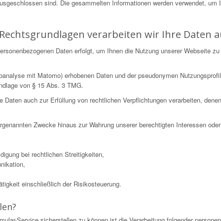
ausgeschlossen sind. Die gesammelten Informationen werden verwendet, um 
Rechtsgrundlagen verarbeiten wir Ihre Daten a
n personenbezogenen Daten erfolgt, um Ihnen die Nutzung unserer Webseite zu
Webanalyse mit Matomo) erhobenen Daten und der pseudonymen Nutzungsprofil
undlage von § 15 Abs. 3 TMG.
ten auch zur Erfüllung von rechtlichen Verpflichtungen verarbeiten, denen wi
 vorgenannten Zwecke hinaus zur Wahrung unserer berechtigten Interessen oder 
igung bei rechtlichen Streitigkeiten,
nikation,
igkeit einschließlich der Risikosteuerung.
len?
mular-Service sicherstellen zu können ist die Verarbeitung folgender perso