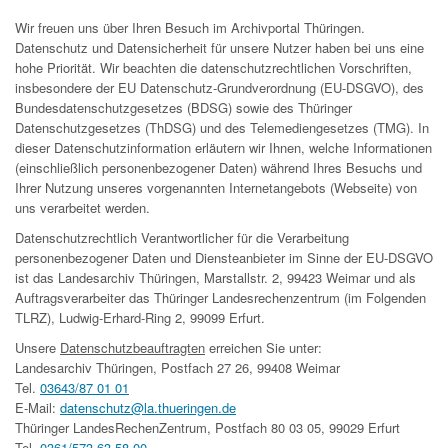
Wir freuen uns über Ihren Besuch im Archivportal Thüringen.
Datenschutz und Datensicherheit für unsere Nutzer haben bei uns eine
hohe Priorität. Wir beachten die datenschutzrechtlichen Vorschriften,
insbesondere der EU Datenschutz-Grundverordnung (EU-DSGVO), des
Bundesdatenschutzgesetzes (BDSG) sowie des Thüringer
Datenschutzgesetzes (ThDSG) und des Telemediengesetzes (TMG). In
dieser Datenschutzinformation erläutern wir Ihnen, welche Informationen
(einschließlich personenbezogener Daten) während Ihres Besuchs und
Ihrer Nutzung unseres vorgenannten Internetangebots (Webseite) von
uns verarbeitet werden.
Datenschutzrechtlich Verantwortlicher für die Verarbeitung
personenbezogener Daten und Diensteanbieter im Sinne der EU-DSGVO
ist das Landesarchiv Thüringen, Marstallstr. 2, 99423 Weimar und als
Auftragsverarbeiter das Thüringer Landesrechenzentrum (im Folgenden
TLRZ), Ludwig-Erhard-Ring 2, 99099 Erfurt.
Unsere
Datenschutzbeauftragten
erreichen Sie unter:
Landesarchiv Thüringen, Postfach 27 26, 99408 Weimar
Tel.
03643/87 01 01
E-Mail:
datenschutz@la.thueringen.de
Thüringer LandesRechenZentrum, Postfach 80 03 05, 99029 Erfurt
Tel.
0361/573 63 58 00