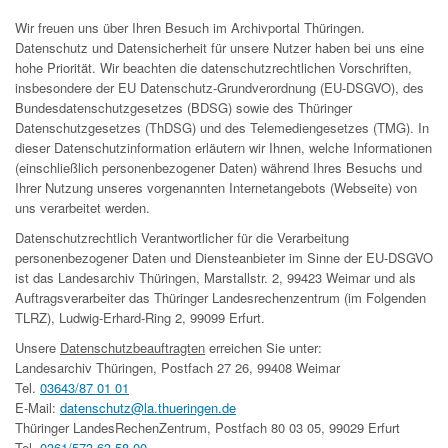
Wir freuen uns über Ihren Besuch im Archivportal Thüringen.
Datenschutz und Datensicherheit für unsere Nutzer haben bei uns eine
hohe Priorität. Wir beachten die datenschutzrechtlichen Vorschriften,
insbesondere der EU Datenschutz-Grundverordnung (EU-DSGVO), des
Bundesdatenschutzgesetzes (BDSG) sowie des Thüringer
Datenschutzgesetzes (ThDSG) und des Telemediengesetzes (TMG). In
dieser Datenschutzinformation erläutern wir Ihnen, welche Informationen
(einschließlich personenbezogener Daten) während Ihres Besuchs und
Ihrer Nutzung unseres vorgenannten Internetangebots (Webseite) von
uns verarbeitet werden.
Datenschutzrechtlich Verantwortlicher für die Verarbeitung
personenbezogener Daten und Diensteanbieter im Sinne der EU-DSGVO
ist das Landesarchiv Thüringen, Marstallstr. 2, 99423 Weimar und als
Auftragsverarbeiter das Thüringer Landesrechenzentrum (im Folgenden
TLRZ), Ludwig-Erhard-Ring 2, 99099 Erfurt.
Unsere
Datenschutzbeauftragten
erreichen Sie unter:
Landesarchiv Thüringen, Postfach 27 26, 99408 Weimar
Tel.
03643/87 01 01
E-Mail:
datenschutz@la.thueringen.de
Thüringer LandesRechenZentrum, Postfach 80 03 05, 99029 Erfurt
Tel.
0361/573 63 58 00