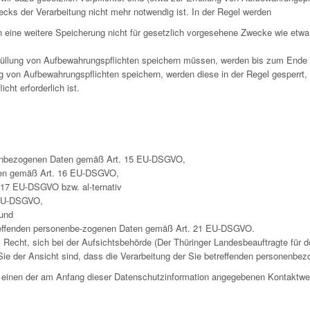
ecks der Verarbeitung nicht mehr notwendig ist. In der Regel werden
rn eine weitere Speicherung nicht für gesetzlich vorgesehene Zwecke wie et
füllung von Aufbewahrungspflichten speichern müssen, werden bis zum Ende d
g von Aufbewahrungspflichten speichern, werden diese in der Regel gesperrt,
ht erforderlich ist.
onenbezogenen Daten gemäß Art. 15 EU-DSGVO,
Daten gemäß Art. 16 EU-DSGVO,
17 EU-DSGVO bzw. al-ternativ
 EU-DSGVO,
und
treffenden personenbe-zogenen Daten gemäß Art. 21 EU-DSGVO.
cht, sich bei der Aufsichtsbehörde (Der Thüringer Landesbeauftragte für de
ie der Ansicht sind, dass die Verarbeitung der Sie betreffenden personenbez
er einen der am Anfang dieser Datenschutzinformation angegebenen Kontaktw