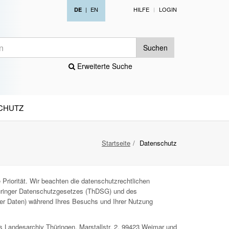
|
EN
HILFE
LOGIN
DE
Suchen
Erweiterte Suche
CHUTZ
Startseite
Datenschutz
Priorität. Wir beachten die datenschutzrechtlichen
ringer Datenschutzgesetzes (ThDSG) und des
ner Daten) während Ihres Besuchs und Ihrer Nutzung
s Landesarchiv Thüringen, Marstallstr. 2, 99423 Weimar und