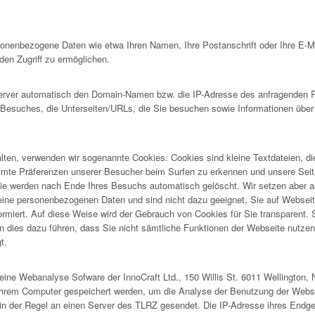
rsonenbezogene Daten wie etwa Ihren Namen, Ihre Postanschrift oder Ihre E-
en Zugriff zu ermöglichen.
ver automatisch den Domain-Namen bzw. die IP-Adresse des anfragenden Rec
s Besuches, die Unterseiten/URLs, die Sie besuchen sowie Informationen über
lten, verwenden wir sogenannte Cookies. Cookies sind kleine Textdateien, d
immte Präferenzen unserer Besucher beim Surfen zu erkennen und unsere Seit
e werden nach Ende Ihres Besuchs automatisch gelöscht. Wir setzen aber a
ne personenbezogenen Daten und sind nicht dazu geeignet, Sie auf Webseiten 
formiert. Auf diese Weise wird der Gebrauch von Cookies für Sie transparent.
 dies dazu führen, dass Sie nicht sämtliche Funktionen der Webseite nutzen k
t.
ine Webanalyse Sofware der InnoCraft Ltd., 150 Willis St. 6011 Wellington, 
Ihrem Computer gespeichert werden, um die Analyse der Benutzung der Webse
in der Regel an einen Server des TLRZ gesendet. Die IP-Adresse ihres Endge