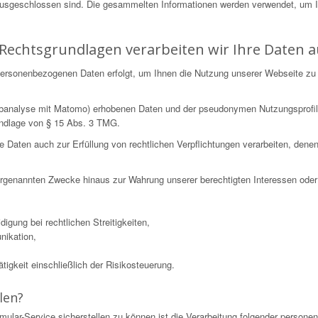
ausgeschlossen sind. Die gesammelten Informationen werden verwendet, um 
Rechtsgrundlagen verarbeiten wir Ihre Daten a
n personenbezogenen Daten erfolgt, um Ihnen die Nutzung unserer Webseite zu
Webanalyse mit Matomo) erhobenen Daten und der pseudonymen Nutzungsprofil
undlage von § 15 Abs. 3 TMG.
ten auch zur Erfüllung von rechtlichen Verpflichtungen verarbeiten, denen wi
 vorgenannten Zwecke hinaus zur Wahrung unserer berechtigten Interessen oder 
igung bei rechtlichen Streitigkeiten,
nikation,
igkeit einschließlich der Risikosteuerung.
len?
mular-Service sicherstellen zu können ist die Verarbeitung folgender perso