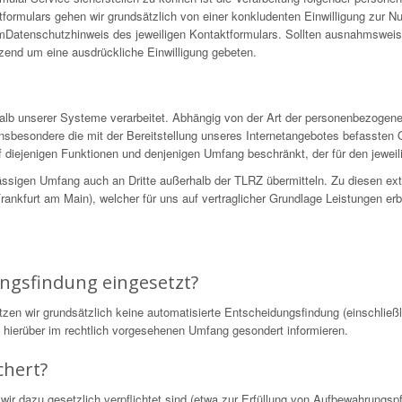
formulars gehen wir grundsätzlich von einer konkludenten Einwilligung zur N
 imDatenschutzhinweis des jeweiligen Kontaktformulars. Sollten ausnahmswei
nzend um eine ausdrückliche Einwilligung gebeten.
alb unserer Systeme verarbeitet. Abhängig von der Art der personenbezogen
nsbesondere die mit der Bereitstellung unseres Internetangebotes befassten 
 diejenigen Funktionen und denjenigen Umfang beschränkt, der für den jeweili
ssigen Umfang auch an Dritte außerhalb der TLRZ übermitteln. Zu diesen ex
nkfurt am Main), welcher für uns auf vertraglicher Grundlage Leistungen erb
.
ungsfindung eingesetzt?
 wir grundsätzlich keine automatisierte Entscheidungsfindung (einschließli
ie hierüber im rechtlich vorgesehenen Umfang gesondert informieren.
chert?
wir dazu gesetzlich verpflichtet sind (etwa zur Erfüllung von Aufbewahrungs