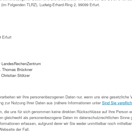
 (im Folgenden TLRZ), Ludwig-Erhard-Ring 2, 99099 Erfurt.
 Erfurt
r LandesRechenZentrum
Dr. Thomas Brückner
: Christian Stötzer
rarbeiten wir Ihre personenbezogenen Daten nur, wenn uns eine gesetzliche V
ng zur Nutzung Ihrer Daten aus (nähere Informationen unter
Sind Sie verpflich
n, die uns für sich genommen keine direkten Rückschlüsse auf Ihre Person e
en gleichwohl als personenbezogene Daten im datenschutzrechtlichen Sinne 
ormationen erfassen, aufgrund derer wir Sie weder unmittelbar noch mittelbar i
ebseite der Fall.