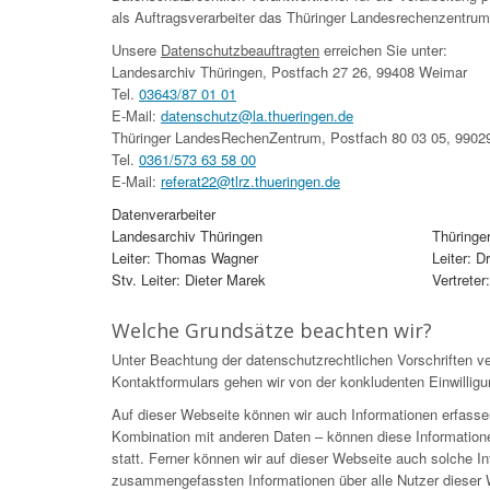
als Auftragsverarbeiter das Thüringer Landesrechenzentrum
Unsere
Datenschutzbeauftragten
erreichen Sie unter:
Landesarchiv Thüringen, Postfach 27 26, 99408 Weimar
Tel.
03643/87 01 01
E-Mail:
datenschutz@la.thueringen.de
Thüringer LandesRechenZentrum, Postfach 80 03 05, 99029
Tel.
0361/573 63 58 00
E-Mail:
referat22@tlrz.thueringen.de
Datenverarbeiter
Landesarchiv Thüringen
Thüringe
Leiter: Thomas Wagner
Leiter: 
Stv. Leiter: Dieter Marek
Vertreter
Welche Grundsätze beachten wir?
Unter Beachtung der datenschutzrechtlichen Vorschriften ve
Kontaktformulars gehen wir von der konkludenten Einwilligu
Auf dieser Webseite können wir auch Informationen erfasse
Kombination mit anderen Daten – können diese Information
statt. Ferner können wir auf dieser Webseite auch solche Inf
zusammengefassten Informationen über alle Nutzer dieser W