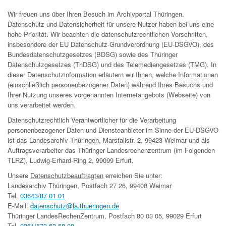
Wir freuen uns über Ihren Besuch im Archivportal Thüringen.
Datenschutz und Datensicherheit für unsere Nutzer haben bei uns eine
hohe Priorität. Wir beachten die datenschutzrechtlichen Vorschriften,
insbesondere der EU Datenschutz-Grundverordnung (EU-DSGVO), des
Bundesdatenschutzgesetzes (BDSG) sowie des Thüringer
Datenschutzgesetzes (ThDSG) und des Telemediengesetzes (TMG). In
dieser Datenschutzinformation erläutern wir Ihnen, welche Informationen
(einschließlich personenbezogener Daten) während Ihres Besuchs und
Ihrer Nutzung unseres vorgenannten Internetangebots (Webseite) von
uns verarbeitet werden.
Datenschutzrechtlich Verantwortlicher für die Verarbeitung
personenbezogener Daten und Diensteanbieter im Sinne der EU-DSGVO
ist das Landesarchiv Thüringen, Marstallstr. 2, 99423 Weimar und als
Auftragsverarbeiter das Thüringer Landesrechenzentrum (im Folgenden
TLRZ), Ludwig-Erhard-Ring 2, 99099 Erfurt.
Unsere
Datenschutzbeauftragten
erreichen Sie unter:
Landesarchiv Thüringen, Postfach 27 26, 99408 Weimar
Tel.
03643/87 01 01
E-Mail:
datenschutz@la.thueringen.de
Thüringer LandesRechenZentrum, Postfach 80 03 05, 99029 Erfurt
Tel.
0361/573 63 58 00