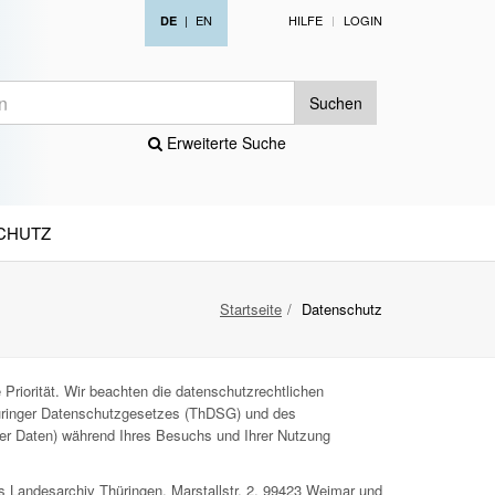
|
EN
HILFE
LOGIN
DE
Suchen
Erweiterte Suche
CHUTZ
Startseite
Datenschutz
Priorität. Wir beachten die datenschutzrechtlichen
ringer Datenschutzgesetzes (ThDSG) und des
ner Daten) während Ihres Besuchs und Ihrer Nutzung
s Landesarchiv Thüringen, Marstallstr. 2, 99423 Weimar und