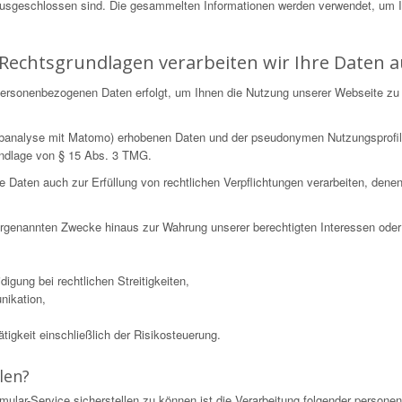
ausgeschlossen sind. Die gesammelten Informationen werden verwendet, um 
Rechtsgrundlagen verarbeiten wir Ihre Daten a
n personenbezogenen Daten erfolgt, um Ihnen die Nutzung unserer Webseite zu
Webanalyse mit Matomo) erhobenen Daten und der pseudonymen Nutzungsprofil
undlage von § 15 Abs. 3 TMG.
ten auch zur Erfüllung von rechtlichen Verpflichtungen verarbeiten, denen wi
 vorgenannten Zwecke hinaus zur Wahrung unserer berechtigten Interessen oder 
igung bei rechtlichen Streitigkeiten,
nikation,
igkeit einschließlich der Risikosteuerung.
len?
mular-Service sicherstellen zu können ist die Verarbeitung folgender perso