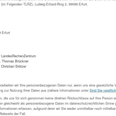
 (im Folgenden TLRZ), Ludwig-Erhard-Ring 2, 99099 Erfurt.
 Erfurt
r LandesRechenZentrum
Dr. Thomas Brückner
: Christian Stötzer
rarbeiten wir Ihre personenbezogenen Daten nur, wenn uns eine gesetzliche V
ng zur Nutzung Ihrer Daten aus (nähere Informationen unter
Sind Sie verpflich
n, die uns für sich genommen keine direkten Rückschlüsse auf Ihre Person e
en gleichwohl als personenbezogene Daten im datenschutzrechtlichen Sinne 
ormationen erfassen, aufgrund derer wir Sie weder unmittelbar noch mittelbar i
ebseite der Fall.