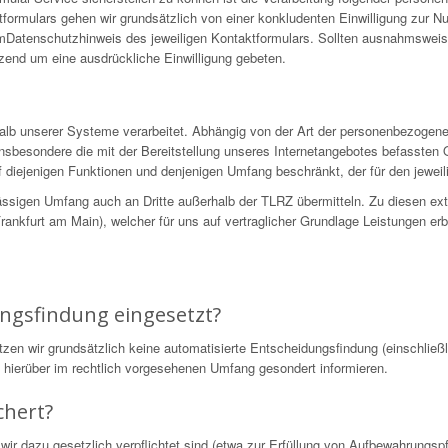
formulars gehen wir grundsätzlich von einer konkludenten Einwilligung zur N
 imDatenschutzhinweis des jeweiligen Kontaktformulars. Sollten ausnahmswei
nzend um eine ausdrückliche Einwilligung gebeten.
alb unserer Systeme verarbeitet. Abhängig von der Art der personenbezogen
nsbesondere die mit der Bereitstellung unseres Internetangebotes befassten 
 diejenigen Funktionen und denjenigen Umfang beschränkt, der für den jeweili
ssigen Umfang auch an Dritte außerhalb der TLRZ übermitteln. Zu diesen ex
nkfurt am Main), welcher für uns auf vertraglicher Grundlage Leistungen erb
.
ungsfindung eingesetzt?
 wir grundsätzlich keine automatisierte Entscheidungsfindung (einschließli
ie hierüber im rechtlich vorgesehenen Umfang gesondert informieren.
chert?
wir dazu gesetzlich verpflichtet sind (etwa zur Erfüllung von Aufbewahrungs