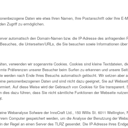
rsonenbezogene Daten wie etwa Ihren Namen, Ihre Postanschrift oder Ihre E-
en Zugriff zu ermöglichen.
ver automatisch den Domain-Namen bzw. die IP-Adresse des anfragenden Rec
s Besuches, die Unterseiten/URLs, die Sie besuchen sowie Informationen über
lten, verwenden wir sogenannte Cookies. Cookies sind kleine Textdateien, d
immte Präferenzen unserer Besucher beim Surfen zu erkennen und unsere Seit
e werden nach Ende Ihres Besuchs automatisch gelöscht. Wir setzen aber a
ne personenbezogenen Daten und sind nicht dazu geeignet, Sie auf Webseiten 
formiert. Auf diese Weise wird der Gebrauch von Cookies für Sie transparent.
 dies dazu führen, dass Sie nicht sämtliche Funktionen der Webseite nutzen k
t.
ine Webanalyse Sofware der InnoCraft Ltd., 150 Willis St. 6011 Wellington, 
Ihrem Computer gespeichert werden, um die Analyse der Benutzung der Webse
in der Regel an einen Server des TLRZ gesendet. Die IP-Adresse ihres Endge