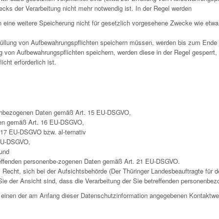
ecks der Verarbeitung nicht mehr notwendig ist. In der Regel werden
rn eine weitere Speicherung nicht für gesetzlich vorgesehene Zwecke wie et
füllung von Aufbewahrungspflichten speichern müssen, werden bis zum Ende d
g von Aufbewahrungspflichten speichern, werden diese in der Regel gesperrt,
ht erforderlich ist.
onenbezogenen Daten gemäß Art. 15 EU-DSGVO,
Daten gemäß Art. 16 EU-DSGVO,
17 EU-DSGVO bzw. al-ternativ
 EU-DSGVO,
und
treffenden personenbe-zogenen Daten gemäß Art. 21 EU-DSGVO.
cht, sich bei der Aufsichtsbehörde (Der Thüringer Landesbeauftragte für de
ie der Ansicht sind, dass die Verarbeitung der Sie betreffenden personenbez
er einen der am Anfang dieser Datenschutzinformation angegebenen Kontaktw