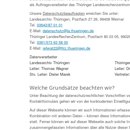
als Auftragsverarbeiter das Thüringer Landesrechenzentrum
Unsere
Datenschutzbeauftragten
erreichen Sie unter:
Landesarchiv Thüringen, Postfach 27 26, 99408 Weimar
Tel.
03643/87 01 01
E-Mail:
datenschutz@la.thueringen.de
Thüringer LandesRechenZentrum, Postfach 80 03 05, 99029
Tel.
0361/573 63 58 00
E-Mail:
referat22@tlrz.thueringen.de
Datenverarbeiter
Landesarchiv Thüringen
Thüringe
Leiter: Thomas Wagner
Leiter: 
Stv. Leiter: Dieter Marek
Vertreter
Welche Grundsätze beachten wir?
Unter Beachtung der datenschutzrechtlichen Vorschriften ve
Kontaktformulars gehen wir von der konkludenten Einwilligu
Auf dieser Webseite können wir auch Informationen erfasse
Kombination mit anderen Daten – können diese Information
statt. Ferner können wir auf dieser Webseite auch solche Inf
zusammengefassten Informationen über alle Nutzer dieser W