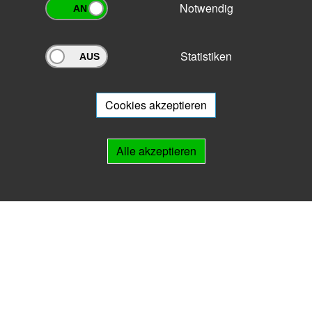
Notwendig
Statistiken
Archivportal Thüringen
Sie wollen mit Ihrem Archiv am Archivportal teilnehmen? Gern stehen
wir
Ihnen beratend zur Seite.
Cookies akzeptieren
Links
Alle akzeptieren
IMPRESSUM
HILFE
Kontakt
Landesarchiv Thüringen