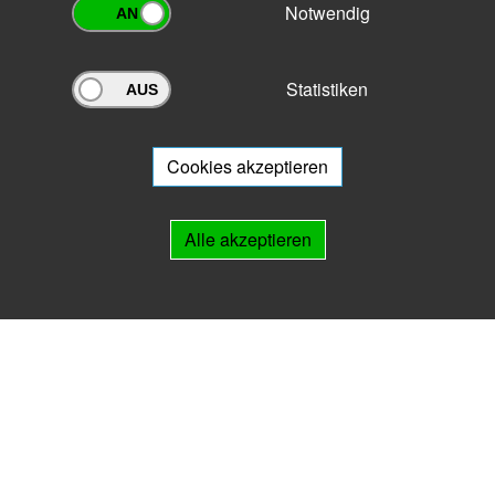
Notwendig
Statistiken
Archivportal Thüringen
Sie wollen mit Ihrem Archiv am Archivportal teilnehmen? Gern stehen
wir
Ihnen beratend zur Seite.
Cookies akzeptieren
Links
Alle akzeptieren
IMPRESSUM
HILFE
Kontakt
Landesarchiv Thüringen