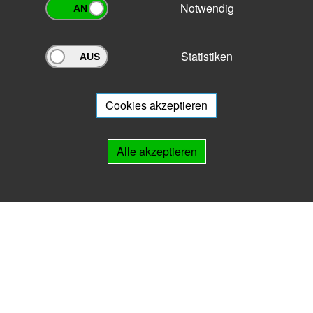
Notwendig
Statistiken
Archivportal Thüringen
Sie wollen mit Ihrem Archiv am Archivportal teilnehmen? Gern stehen
wir
Ihnen beratend zur Seite.
Cookies akzeptieren
Links
Alle akzeptieren
IMPRESSUM
HILFE
Kontakt
Landesarchiv Thüringen