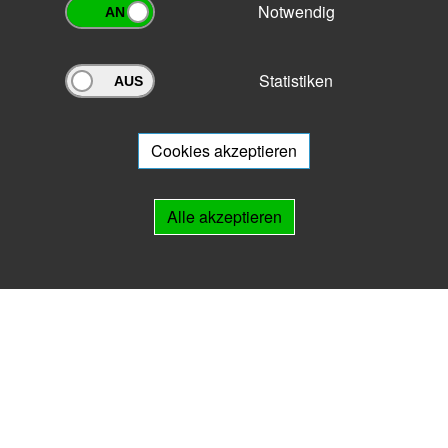
Notwendig
Statistiken
Archivportal Thüringen
Sie wollen mit Ihrem Archiv am Archivportal teilnehmen? Gern stehen
wir
Ihnen beratend zur Seite.
Cookies akzeptieren
Links
Alle akzeptieren
IMPRESSUM
HILFE
Kontakt
Landesarchiv Thüringen