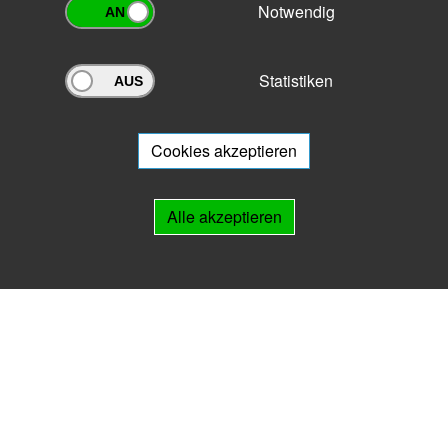
Notwendig
Statistiken
Archivportal Thüringen
Sie wollen mit Ihrem Archiv am Archivportal teilnehmen? Gern stehen
wir
Ihnen beratend zur Seite.
Cookies akzeptieren
Links
Alle akzeptieren
IMPRESSUM
HILFE
Kontakt
Landesarchiv Thüringen